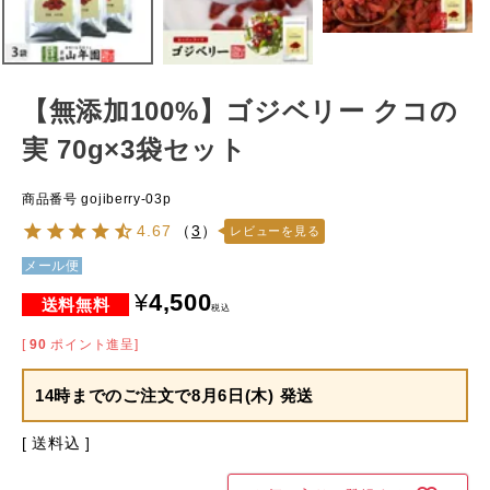
【無添加100%】ゴジベリー クコの
実 70g×3袋セット
商品番号
gojiberry-03p
4.67
（
3
）
レビューを見る
メール便
¥
4,500
税込
[
90
ポイント進呈]
14時までのご注文で
8月6日(木) 発送
送料込