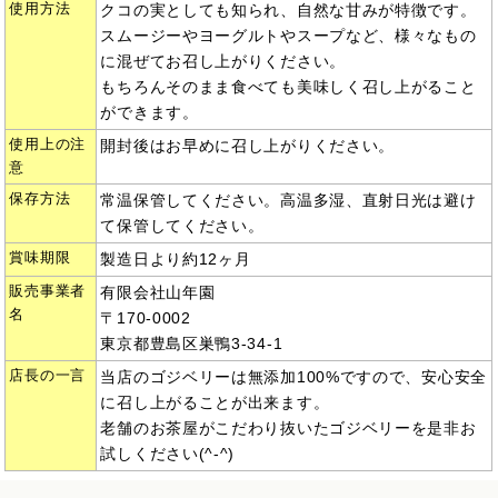
使用方法
クコの実としても知られ、自然な甘みが特徴です。
スムージーやヨーグルトやスープなど、様々なもの
に混ぜてお召し上がりください。
もちろんそのまま食べても美味しく召し上がること
ができます。
使用上の注
開封後はお早めに召し上がりください。
意
保存方法
常温保管してください。高温多湿、直射日光は避け
て保管してください。
賞味期限
製造日より約12ヶ月
販売事業者
有限会社山年園
名
〒170-0002
東京都豊島区巣鴨3-34-1
店長の一言
当店のゴジベリーは無添加100%ですので、安心安全
に召し上がることが出来ます。
老舗のお茶屋がこだわり抜いたゴジベリーを是非お
試しください(^-^)