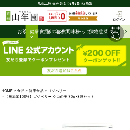
現在
11時
46分
注文で
8月6日(木) 発送
ログイン
お茶うけ
健康食品
ご飯のお供
海苔
調味料
チップス
漬物
惣菜
ジャム
HOME
食品
健康食品
ゴジベリー
【無添加100%】ゴジベリー クコの実 70g×3袋セット