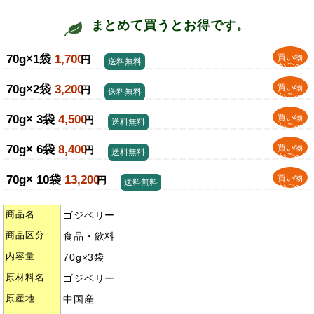
まとめて買うとお得です。
70g×1袋
1,700
買い物
円
送料無料
かごへ
70g×2袋
3,200
買い物
円
送料無料
かごへ
70g× 3袋
4,500
買い物
円
送料無料
かごへ
70g× 6袋
8,400
買い物
円
送料無料
かごへ
70g× 10袋
13,200
買い物
円
送料無料
かごへ
商品名
ゴジベリー
商品区分
食品・飲料
内容量
70g×3袋
原材料名
ゴジベリー
原産地
中国産