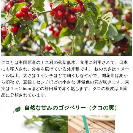
クコとは中国原産のナス科の落葉低木。食用
に利用されて、日本
にも移入され、分布を広げている外来種です。 枝の長さは１メー
トル以上、太さは１センチほどで細くしなやかで、開花期は夏か
ら初秋で、直径１センチほどの小さな 薄紫色の花が咲きます。果
実は１～1.5cmほどの楕円系で赤く熟します。クコの根皮は医薬
品に分類されています。
自然な甘みのゴジベリー（クコの実）