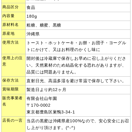
商品区分
食品
内容量
180g
原材料名
粗糖、糖蜜、黒糖
原産地
沖縄県
使用方法
トースト・ホットケーキ・お餅・お団子・ヨーグル
トにかけて、又はお料理のかくし味に
使用上の注
開封後は冷蔵庫で保存しお早めに召し上がりくださ
意
い。天然素材のため結晶化する恐れがありますが、
品質には問題ありません。
保存方法
直射日光、高温多湿を避け常温で保存して下さい。
賞味期限
製造日より約12ヶ月
販売事業者
有限会社山年園
名
〒170-0002
東京都豊島区巣鴨3-34-1
店長の一言
当店の黒蜜は沖縄県産100%なので、安心安全にお召
し上がり頂けます。(^-^)