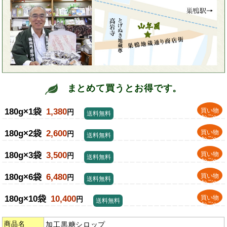
まとめて買うとお得です。
180g×1袋
1,380
買い物
円
送料無料
かごへ
180g×2袋
2,600
買い物
円
送料無料
かごへ
180g×3袋
3,500
買い物
円
送料無料
かごへ
180g×6袋
6,480
買い物
円
送料無料
かごへ
180g×10袋
10,400
買い物
円
送料無料
かごへ
商品名
加工黒糖シロップ