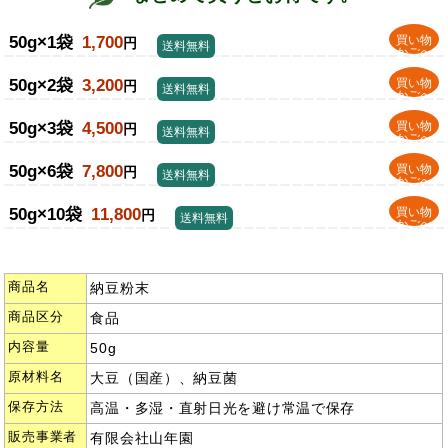
50g×1袋
1,700
買い物
円
送料無料
かごへ
50g×2袋
3,200
買い物
円
送料無料
かごへ
50g×3袋
4,500
買い物
円
送料無料
かごへ
50g×6袋
7,800
買い物
円
送料無料
かごへ
50g×10袋
11,800
買い物
円
送料無料
かごへ
商品名
納豆粉末
商品区分
食品
内容量
50g
原材料名
大豆（国産）、納豆菌
保存方法
高温・多湿・直射日光を避け常温で保存
販売事業者
有限会社山年園