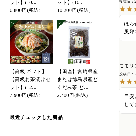
投稿日
ット】(10...
ット】(16...
6,800円
(税込)
10,200円
(税込)
ほろ
風邪
モモリ
【高級 ギフト】
【国産】宮崎県産
投稿日
【高級お茶漬けセ
または徳島県産ど
ット】(12...
くだみ茶 ど...
7,900円
(税込)
2,400円
(税込)
目安
して
最近チェックした商品