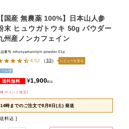
【国産 無農薬 100%】日本山人参
粉末 ヒュウガトウキ 50g パウダー
九州産ノンカフェイン
商品番号
nihonyamaninjin-powder-01p
4.52
（
33
）
レビューを見る
メール便
¥
1,900
税込
38
ポイント進呈]
14時までのご注文で
8月8日(土) 発送
送料込