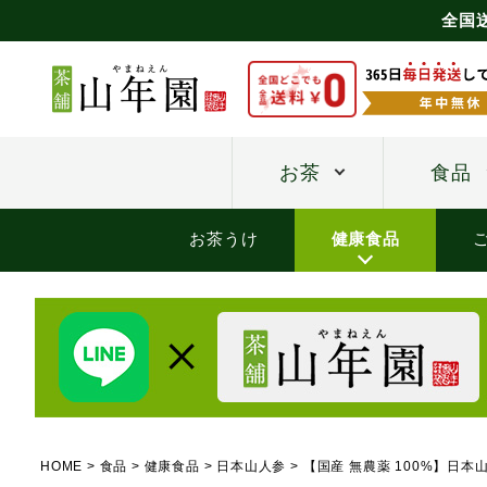
全国
お茶
食品
お茶うけ
健康食品
HOME
食品
健康食品
日本山人参
【国産 無農薬 100%】日本