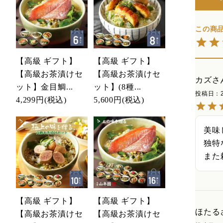
【高級 ギフト】
【高級 ギフト】
【高級お茶漬けセ
【高級お茶漬けセ
カズ
ット】金目鯛...
ット】(8種...
投稿日
4,299円
(税込)
5,600円
(税込)
美味
独特
また
【高級 ギフト】
【高級 ギフト】
ほたる
【高級お茶漬けセ
【高級お茶漬けセ