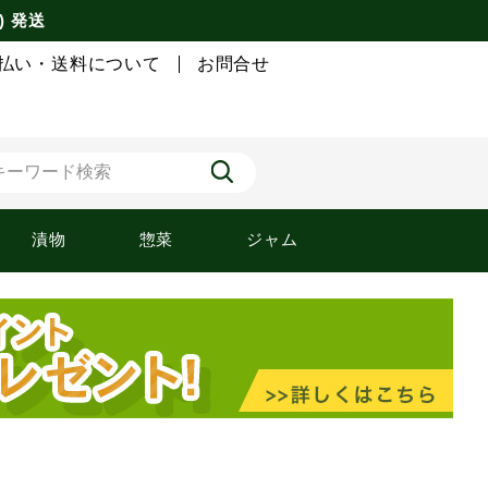
) 発送
払い・送料について
お問合せ
漬物
惣菜
ジャム