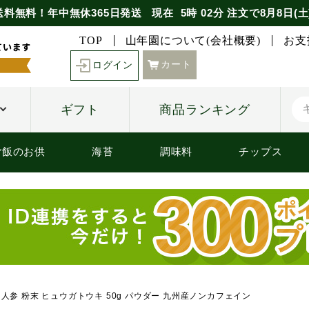
送料無料！年中無休365日発送
現在
5時
02分
注文で
8月8日(土
TOP
山年園について(会社概要)
お支
カート
ログイン
ギフト
商品ランキング
ご飯のお供
海苔
調味料
チップス
山人参 粉末 ヒュウガトウキ 50g パウダー 九州産ノンカフェイン