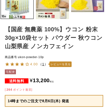
【国産 無農薬 100%】ウコン 粉末
30g×10袋セット パウダー 秋ウコン
山梨県産 ノンカフェイン
商品番号
ukon-powder-10p
4.00
（
1
）
レビューを見る
宅配便
¥
13,200
税込
[
264
ポイント進呈]
14時までのご注文で
8月6日(木) 発送