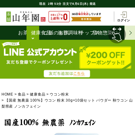
現在
2時
53分
注文で
8月6日(木) 発送
ログイン
お茶うけ
健康食品
ご飯のお供
海苔
調味料
チップス
漬物
惣菜
ジャム
HOME
食品
健康食品
ウコン粉末
【国産 無農薬 100%】ウコン 粉末 30g×10袋セット パウダー 秋ウコン 山
梨県産 ノンカフェイン