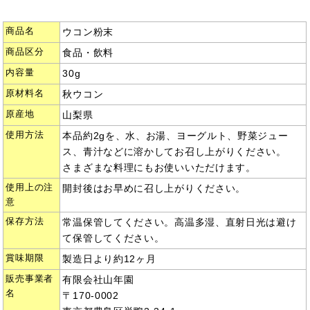
商品名
ウコン粉末
商品区分
食品・飲料
内容量
30g
原材料名
秋ウコン
原産地
山梨県
使用方法
本品約2gを、水、お湯、ヨーグルト、野菜ジュー
ス、青汁などに溶かしてお召し上がりください。
さまざまな料理にもお使いいただけます。
使用上の注
開封後はお早めに召し上がりください。
意
保存方法
常温保管してください。高温多湿、直射日光は避け
て保管してください。
賞味期限
製造日より約12ヶ月
販売事業者
有限会社山年園
名
〒170-0002