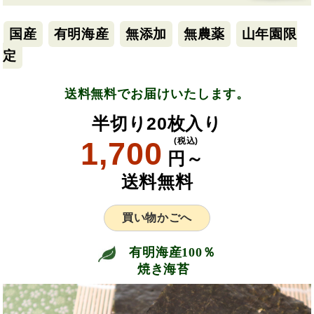
国産
有明海産
無添加
無農薬
山年園限
定
送料無料でお届けいたします。
半切り20枚入り
1,700
(税込)
円～
送料無料
買い物かごへ
有明海産100％
焼き海苔