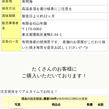
原産地
有明海
保存方法
高温多湿を避け移香にご注意を
賞味期限
製造日より約12ヶ月
販売事業者
有限会社山年園
名
〒170-0002
東京都豊島区巣鴨3-34-1
店長の一言
有明海産の焼海苔です。 老舗のお茶屋がこだわり抜
いた焼き海苔を是非お試しください(^-^)/
たくさんのお客様に
ご購入いただいております！
注文状況をリアルタイムでお伝え！