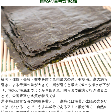
自然の旨味が凝縮
福岡・佐賀・長崎・熊本を跨ぐ九州最大の湾、有明海。潮の満ち
引きによる干満の差が大きく、潮が引くと最大で6ｍも海水が下が
り、海水が海底までよくかき回され、隅々まで酸素が行き渡るこ
とで、栄養豊富な水質が特長です。
満潮時は豊富な海の栄養を蓄え、干潮時には海苔が太陽の光をい
っぱい浴びることで、うまみ成分であるアミノ酸が出て、自然の