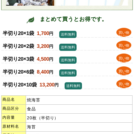
まとめて買うとお得です。
半切り20×1袋
1,700
買い物
円
送料無料
かごへ
半切り20×2袋
3,200
買い物
円
送料無料
かごへ
半切り20×3袋
4,500
買い物
円
送料無料
かごへ
半切り20×6袋
8,400
買い物
円
送料無料
かごへ
半切り20×10袋
13,200
買い物
円
送料無料
かごへ
商品名
焼海苔
商品区分
食品
内容量
20枚（半切り）
原材料名
海苔