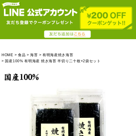
HOME
食品
海苔
有明海産焼き海苔
国産100% 有明海産 焼き海苔 半切り二十枚×2袋セット