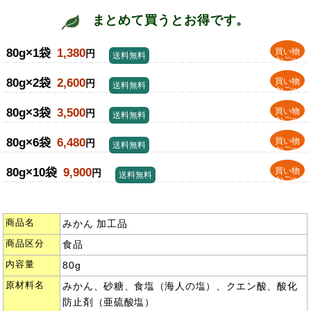
まとめて買うとお得です。
80g×1袋
1,380
買い物
円
送料無料
かごへ
80g×2袋
2,600
買い物
円
送料無料
かごへ
80g×3袋
3,500
買い物
円
送料無料
かごへ
80g×6袋
6,480
買い物
円
送料無料
かごへ
80g×10袋
9,900
買い物
円
送料無料
かごへ
商品名
みかん 加工品
商品区分
食品
内容量
80g
原材料名
みかん、砂糖、食塩（海人の塩）、クエン酸、酸化
防止剤（亜硫酸塩）