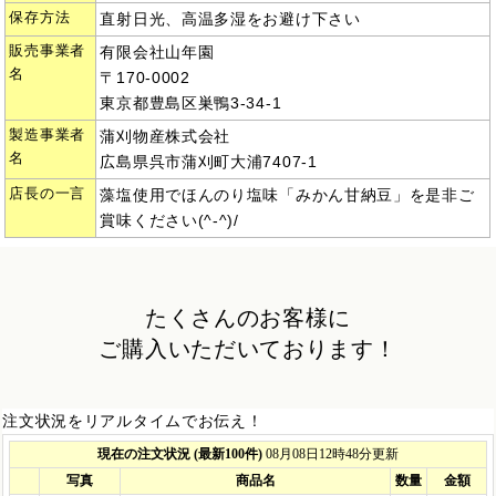
保存方法
直射日光、高温多湿をお避け下さい
販売事業者
有限会社山年園
名
〒170-0002
東京都豊島区巣鴨3-34-1
製造事業者
蒲刈物産株式会社
名
広島県呉市蒲刈町大浦7407-1
店長の一言
藻塩使用でほんのり塩味「みかん甘納豆」を是非ご
賞味ください(^-^)/
たくさんのお客様に
ご購入いただいております！
注文状況をリアルタイムでお伝え！