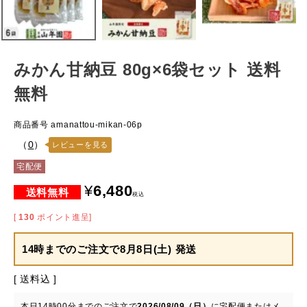
みかん甘納豆 80g×6袋セット 送料
無料
商品番号
amanattou-mikan-06p
（
0
）
レビューを見る
宅配便
¥
6,480
税込
[
130
ポイント進呈]
14時までのご注文で
8月8日(土) 発送
送料込
本日
14時00分
までのご注文で
2026/08/09（日）
に
宅配便またはメ