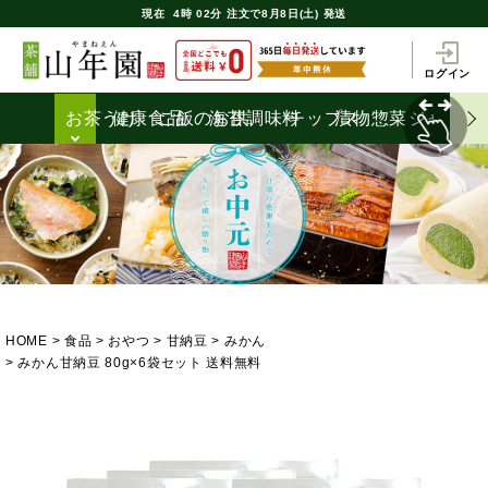
現在
4時
02分
注文で
8月8日(土) 発送
ログイン
お茶うけ
健康食品
ご飯のお供
海苔
調味料
チップス
漬物
惣菜
ジャム
HOME
食品
おやつ
甘納豆
みかん
みかん甘納豆 80g×6袋セット 送料無料