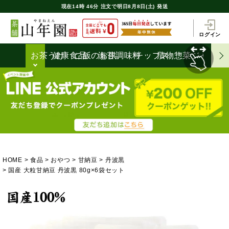
現在
14時
46分
注文で
明日8月8日(土) 発送
ログイン
お茶うけ
健康食品
ご飯のお供
海苔
調味料
チップス
漬物
惣菜
ジャム
HOME
食品
おやつ
甘納豆
丹波黒
国産 大粒甘納豆 丹波黒 80g×6袋セット