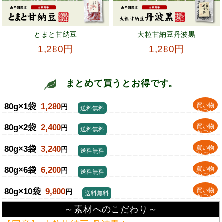
とまと甘納豆
大粒甘納豆丹波黒
1,280円
1,280円
まとめて買うとお得です。
80g×1袋
1,280
買い物
円
送料無料
かごへ
80g×2袋
2,400
買い物
円
送料無料
かごへ
80g×3袋
3,240
買い物
円
送料無料
かごへ
80g×6袋
6,200
買い物
円
送料無料
かごへ
80g×10袋
9,800
買い物
円
送料無料
かごへ
～素材へのこだわり～