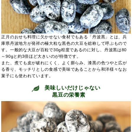
正月のおせち料理に欠かせない食材でもある「丹波黒」とは、兵
庫県丹波地方が発祥の極大粒な黒色の大豆を総称して呼ぶもので
す。一般的な大豆が百粒で30g程度であるのに対し、丹波黒は80
～90gと約3倍ほど大きいのが特徴です。
また、煮ても皮が破れにくく、よく膨らみ、漆黒の色つやと広が
る香り、モッチリとしの食感で美味であることから和洋様々なお
菓子にも使われています。
美味しいだけじゃない
黒豆の栄養素