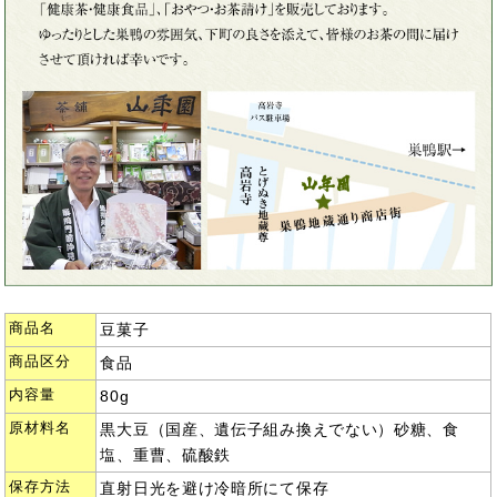
商品名
豆菓子
商品区分
食品
内容量
80g
原材料名
黒大豆（国産、遺伝子組み換えでない）砂糖、食
塩、重曹、硫酸鉄
保存方法
直射日光を避け冷暗所にて保存