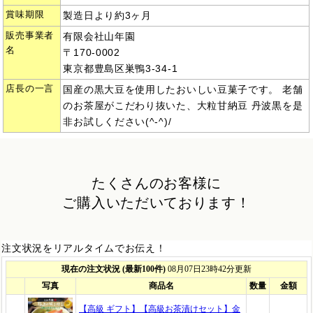
賞味期限
製造日より約3ヶ月
販売事業者
有限会社山年園
名
〒170-0002
東京都豊島区巣鴨3-34-1
店長の一言
国産の黒大豆を使用したおいしい豆菓子です。 老舗
のお茶屋がこだわり抜いた、大粒甘納豆 丹波黒を是
非お試しください(^-^)/
たくさんのお客様に
ご購入いただいております！
注文状況をリアルタイムでお伝え！