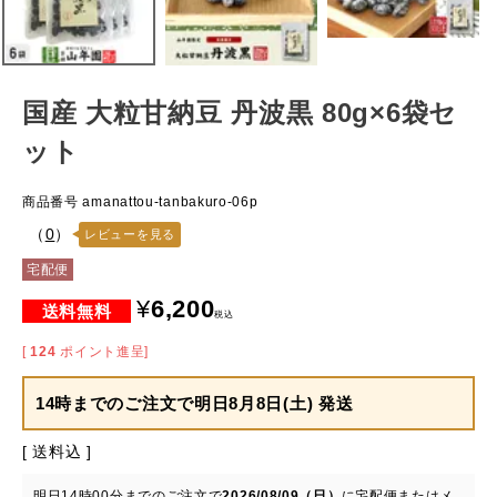
国産 大粒甘納豆 丹波黒 80g×6袋セ
ット
商品番号
amanattou-tanbakuro-06p
（
0
）
レビューを見る
宅配便
¥
6,200
税込
[
124
ポイント進呈]
14時までのご注文で
明日8月8日(土) 発送
送料込
明日
14時00分
までのご注文で
2026/08/09（日）
に
宅配便またはメ