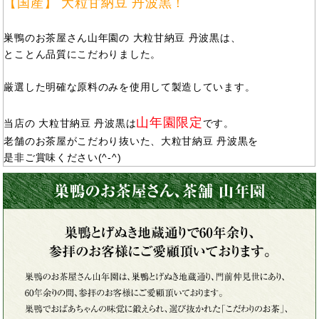
【国産】 大粒甘納豆 丹波黒！
巣鴨のお茶屋さん山年園の 大粒甘納豆 丹波黒は、
とことん品質にこだわりました。
厳選した明確な原料のみを使用して製造しています。
山年園限定
当店の 大粒甘納豆 丹波黒は
です。
老舗のお茶屋がこだわり抜いた、大粒甘納豆 丹波黒を
是非ご賞味ください(^-^)