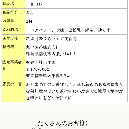
商品名
チョコレート
商品区分
食品
内容量
2枚
原材料名
ココアバター、砂糖、全粉乳、緑茶、炒り米
保存方法
常温（28℃以下）にて保存
製造者
丸七製茶株式会社
静岡県藤枝市内瀬戸141-1
販売事業者
有限会社山年園
名
〒170-0002
東京都豊島区巣鴨3-34-1
店長の一言
炒り米の力強い香ばしさと落ち着きのある渋味豊か
な菊川産やぶきた茶の味わいが奏でる濃厚で華やか
な味わいをどうぞ(^-^)/
たくさんのお客様に