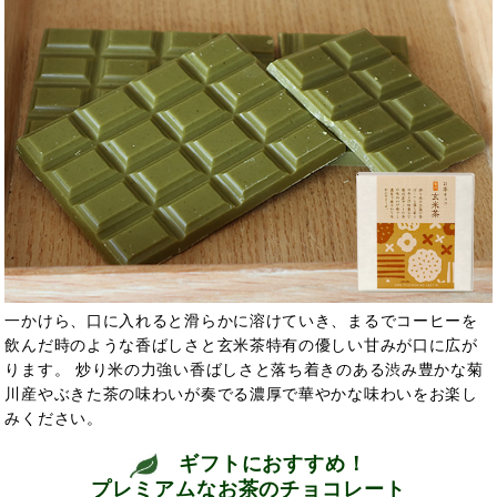
一かけら、口に入れると滑らかに溶けていき、まるでコーヒーを
飲んだ時のような香ばしさと玄米茶特有の優しい甘みが口に広が
ります。 炒り米の力強い香ばしさと落ち着きのある渋み豊かな菊
川産やぶきた茶の味わいが奏でる濃厚で華やかな味わいをお楽し
みください。
ギフトにおすすめ！
プレミアムなお茶のチョコレート