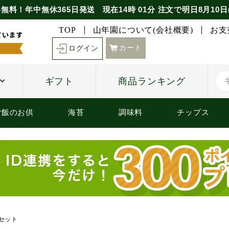
無料！年中無休365日発送
現在
14時
01分
注文で
明日8月10日
TOP
山年園について(会社概要)
お支
カート
ログイン
ギフト
商品ランキング
ご飯のお供
海苔
調味料
チップス
缶セット