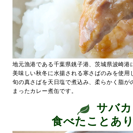
地元漁港である千葉県銚子港、茨城県波崎港
美味しい秋冬に水揚される寒さばのみを使用
旬の真さばを天日塩で煮込み、柔らかく脂が
まったカレー煮缶です。
サバカ
食べたことあ