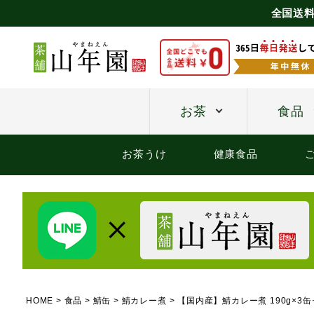
全国送料
お茶
食品
お茶うけ
健康食品
HOME
食品
鯖缶
鯖カレー煮
【国内産】鯖カレー煮 190g×3