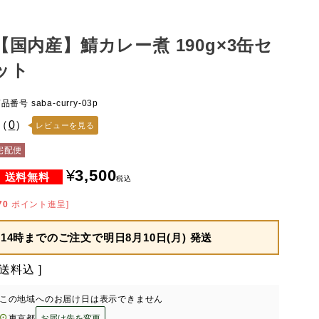
【国内産】鯖カレー煮 190g×3缶セ
ット
商品番号
saba-curry-03p
（
0
）
レビューを見る
宅配便
¥
3,500
税込
70
ポイント進呈]
14時までのご注文で
明日8月10日(月) 発送
送料込
この地域へのお届け日は表示できません
東京都
お届け先を変更