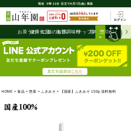
現在
5時
22分
注文で
8月7日(金) 発送
ログイン
お茶うけ
健康食品
ご飯のお供
海苔
調味料
チップス
漬物
惣菜
ジャム
HOME
食品
惣菜
ふきみそ
【国産】ふきみそ 150g 送料無料