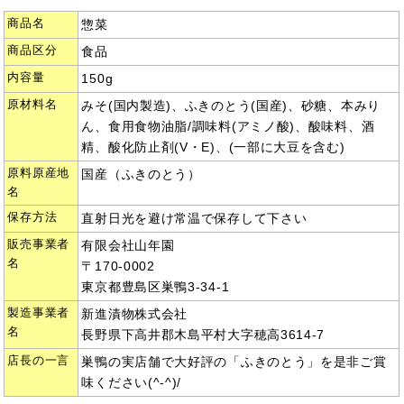
商品名
惣菜
商品区分
食品
内容量
150g
原材料名
みそ(国内製造)、ふきのとう(国産)、砂糖、本みり
ん、食用食物油脂/調味料(アミノ酸)、酸味料、酒
精、酸化防止剤(V・E)、(一部に大豆を含む)
原料原産地
国産（ふきのとう）
名
保存方法
直射日光を避け常温で保存して下さい
販売事業者
有限会社山年園
名
〒170-0002
東京都豊島区巣鴨3-34-1
製造事業者
新進漬物株式会社
名
長野県下高井郡木島平村大字穂高3614-7
店長の一言
巣鴨の実店舗で大好評の「ふきのとう」を是非ご賞
味ください(^-^)/