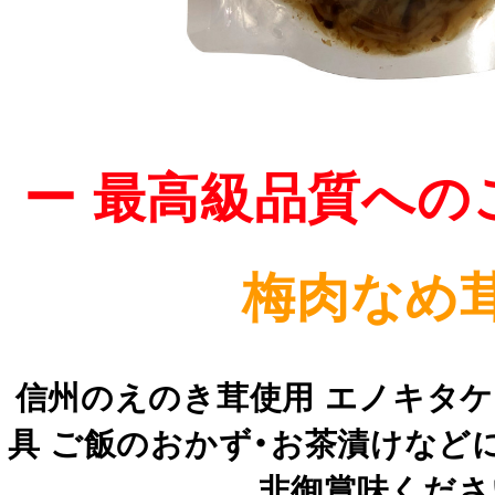
ー 最高級品質への
梅肉なめ茸
信州のえのき茸使用 エノキタケ
具 ご飯のおかず・お茶漬けなど
非御賞味くださ