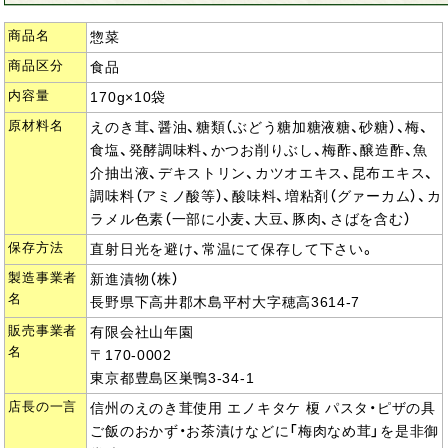
商品名
惣菜
商品区分
食品
内容量
170g×10袋
原材料名
えのき茸、醤油、糖類（ぶどう糖加糖液糖、砂糖）、梅、
食塩、発酵調味料、かつお削りぶし、梅酢、醸造酢、魚
介抽出液、デキストリン、カツオエキス、昆布エキス、
調味料（アミノ酸等）、酸味料、増粘剤（グァーカム）、カ
ラメル色素（一部に小麦、大豆、豚肉、さばを含む）
保存方法
直射日光を避け、常温にて保存して下さい。
製造事業者
新進漬物（株）
名
長野県下高井郡木島平村大字穂高3614-7
販売事業者
有限会社山年園
名
〒170-0002
東京都豊島区巣鴨3-34-1
店長の一言
信州のえのき茸使用 エノキタケ 榎 パスタ・ピザの具
ご飯のおかず・お茶漬けなどに「梅肉なめ茸」を是非御