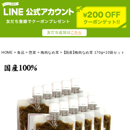
HOME
食品
惣菜
梅肉なめ茸
【国産】梅肉なめ茸 170g×10袋セット