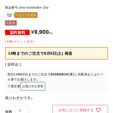
商品番号
ume-nametake-10p
（
0
）
レビューを見る
宅配便
¥
9,900
税込
[
198
ポイント進呈]
14時までのご注文で
8月8日(土) 発送
送料込
明日
14時00分
までのご注文で
2026/08/10（月）
に
宅配便またはメー
ル便
でお届けします。
東京都
お届け先を変更
残りわずかです。
お気に入りに登録する