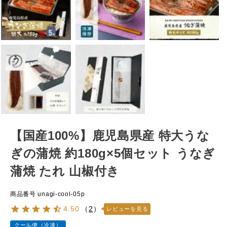
【国産100%】鹿児島県産 特大うな
ぎの蒲焼 約180g×5個セット うなぎ
蒲焼 たれ 山椒付き
商品番号
unagi-cool-05p
4.50
（
2
）
レビューを見る
クール便（冷凍）