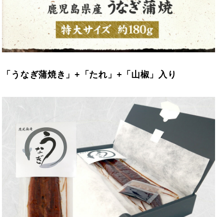
「うなぎ蒲焼き」+「たれ」+「山椒」入り