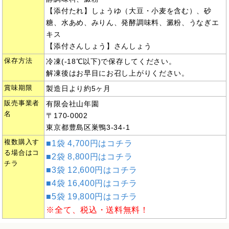
【添付たれ】しょうゆ（大豆・小麦を含む）、砂
糖、水あめ、みりん、発酵調味料、澱粉、うなぎエ
キス
【添付さんしょう】さんしょう
保存方法
冷凍(-18℃以下)で保存してください。
解凍後はお早目にお召し上がりください。
賞味期限
製造日より約5ヶ月
販売事業者
有限会社山年園
名
〒170-0002
東京都豊島区巣鴨3-34-1
複数購入す
■1袋 4,700円はコチラ
る場合はコ
■2袋 8,800円はコチラ
チラ
■3袋 12,600円はコチラ
■4袋 16,400円はコチラ
■5袋 19,800円はコチラ
※全て、税込・送料無料！