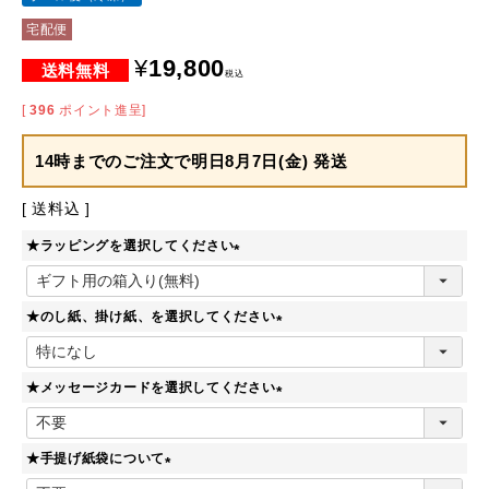
宅配便
¥
19,800
税込
[
396
ポイント進呈]
14時までのご注文で
明日8月7日(金) 発送
送料込
★ラッピングを選択してください
(
必
★のし紙、掛け紙、を選択してください
須
)
(
必
★メッセージカードを選択してください
須
)
(
必
★手提げ紙袋について
須
)
(