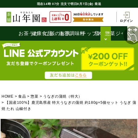
現在
14時
07分
注文で
明日8月7日(金) 発送
ログイン
お茶うけ
健康食品
ご飯のお供
海苔
調味料
チップス
漬物
惣菜
ジャム
HOME
食品
惣菜
うなぎの蒲焼（特大）
【国産100%】鹿児島県産 特大うなぎの蒲焼 約180g×5個セット うなぎ 蒲
焼 たれ 山椒付き