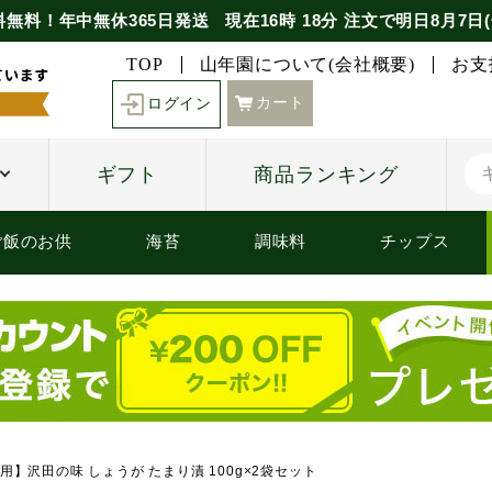
料無料！年中無休365日発送
現在
16時
18分
注文で
明日8月7日(
TOP
山年園について(会社概要)
お支
カート
ログイン
ギフト
商品ランキング
ご飯のお供
海苔
調味料
チップス
用】沢田の味 しょうが たまり漬 100g×2袋セット