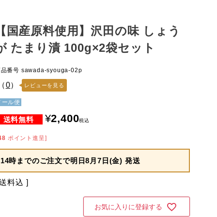
【国産原料使用】沢田の味 しょう
が たまり漬 100g×2袋セット
商品番号
sawada-syouga-02p
（
0
）
レビューを見る
メール便
¥
2,400
税込
48
ポイント進呈]
14時までのご注文で
明日8月7日(金) 発送
送料込
お気に入りに登録する