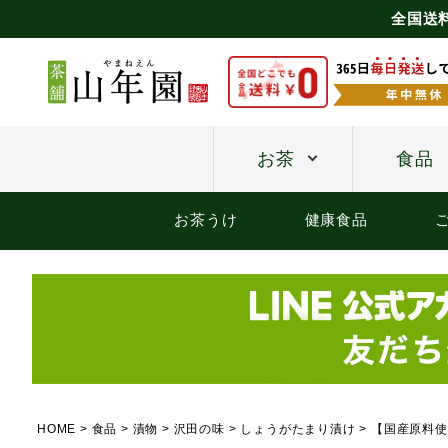
全国送
お茶
食品
お茶うけ
健康食品
HOME
食品
漬物
沢田の味
しょうがたまり漬け
【国産原料使