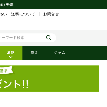
金) 発送
払い・送料について
お問合せ
漬物
惣菜
ジャム