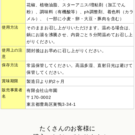
花椒、植物油脂、スターアニス/増粘剤（加工でん
粉）、調味料（有機酸等）、ph調整剤、着色料（カラ
メル）、（一部に小麦・卵・大豆・豚肉を含む）
使用方法
そのままお召し上がりいただけます。温める場合は、
鍋にお湯を沸騰させ、内袋ごと５分間温めてお召し上
がりください。
使用上の注
開封後はお早めに召し上がりください。
意
保存方法
常温保管してください。高温多湿、直射日光は避けて
保管してください。
賞味期限
製造日より約2ヶ月
販売事業者
有限会社山年園
名
〒170-0002
東京都豊島区巣鴨3-34-1
たくさんのお客様に