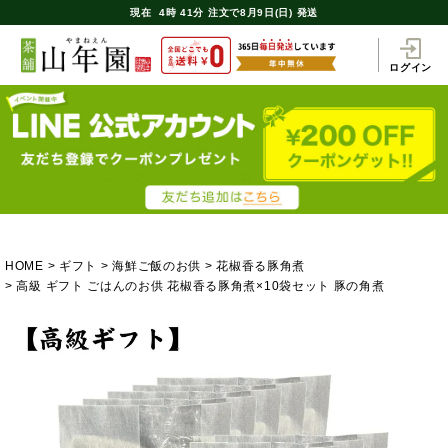
現在
4時
41分
注文で
8月9日(日) 発送
ログイン
HOME
ギフト
海鮮ご飯のお供
花椒香る豚角煮
高級 ギフト ごはんのお供 花椒香る豚角煮×10袋セット 豚の角煮