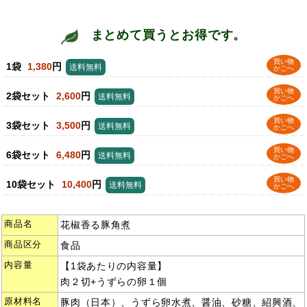
まとめて買うとお得です。
買い物
1袋
1,380
円
送料無料
かごへ
買い物
2袋セット
2,600
円
送料無料
かごへ
買い物
3袋セット
3,500
円
送料無料
かごへ
買い物
6袋セット
6,480
円
送料無料
かごへ
買い物
10袋セット
10,400
円
送料無料
かごへ
商品名
花椒香る豚角煮
商品区分
食品
内容量
【1袋あたりの内容量】
肉２切+うずらの卵１個
原材料名
豚肉（日本）、うずら卵水煮、醤油、砂糖、紹興酒、