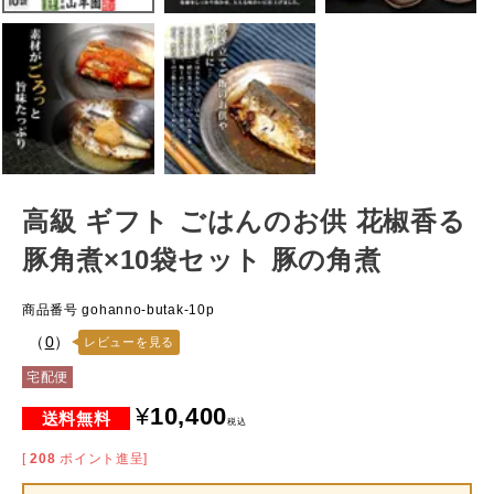
高級 ギフト ごはんのお供 花椒香る
豚角煮×10袋セット 豚の角煮
商品番号
gohanno-butak-10p
（
0
）
レビューを見る
宅配便
¥
10,400
税込
[
208
ポイント進呈]