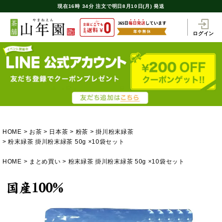
現在
16時
34分
注文で
明日8月10日(月) 発送
ログイン
HOME
お茶
日本茶
粉茶
掛川粉末緑茶
粉末緑茶 掛川粉末緑茶 50g ×10袋セット
HOME
まとめ買い
粉末緑茶 掛川粉末緑茶 50g ×10袋セット