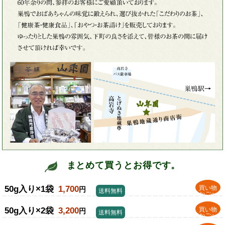
まとめて買うとお得です。
50g入り×1袋
1,700
買い物
円
送料無料
かごへ
50g入り×2袋
3,200
買い物
円
送料無料
かごへ