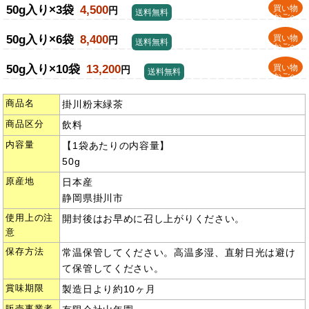
50g入り×3袋
4,500
買い物
円
送料無料
かごへ
50g入り×6袋
8,400
買い物
円
送料無料
かごへ
50g入り×10袋
13,200
買い物
円
送料無料
かごへ
商品名
掛川粉末緑茶
商品区分
飲料
内容量
【1袋あたりの内容量】
50g
原産地
日本産
静岡県掛川市
使用上の注
開封後はお早めに召し上がりください。
意
保存方法
常温保管してください。高温多湿、直射日光は避け
て保管してください。
賞味期限
製造日より約10ヶ月
販売事業者