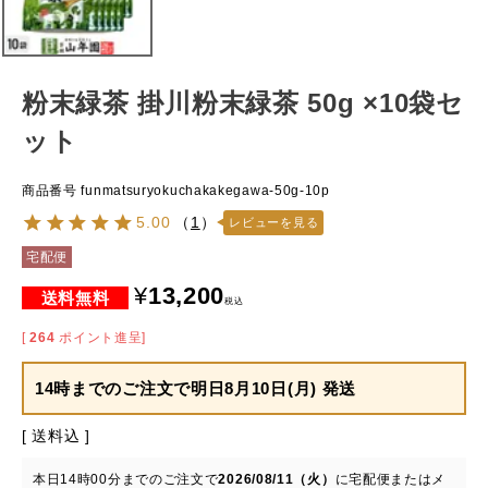
粉末緑茶 掛川粉末緑茶 50g ×10袋セ
ット
商品番号
funmatsuryokuchakakegawa-50g-10p
5.00
（
1
）
レビューを見る
宅配便
¥
13,200
税込
[
264
ポイント進呈]
14時までのご注文で
明日8月10日(月) 発送
送料込
本日
14時00分
までのご注文で
2026/08/11（火）
に
宅配便またはメ