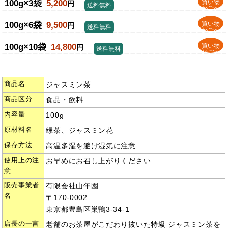
100g×3袋
5,200
買い物
円
送料無料
かごへ
100g×6袋
9,500
買い物
円
送料無料
かごへ
100g×10袋
14,800
買い物
円
送料無料
かごへ
商品名
ジャスミン茶
商品区分
食品・飲料
内容量
100g
原材料名
緑茶、ジャスミン花
保存方法
高温多湿を避け湿気に注意
使用上の注
お早めにお召し上がりください
意
販売事業者
有限会社山年園
名
〒170-0002
東京都豊島区巣鴨3-34-1
店長の一言
老舗のお茶屋がこだわり抜いた特級 ジャスミン茶を