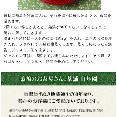
最初に熱湯を急須に入れ、それを湯呑に移し替えつつ、茶器を
温めます。
2回くらい移しかえると、熱湯が80℃くらいになりますので、
湯呑に残しておきます。
温まった急須に一人分の茶葉（約2g）を入れ、湯呑のお湯を注
ぎ入れ、フタをして30秒程度蒸らします。蒸らし終わったら湯
呑にジャスミン茶を注ぎます。
ジャスミン茶は4～5煎までお楽しみいただけます。その際、2
煎目から少しずつ蒸らし時間を長めにしてください。