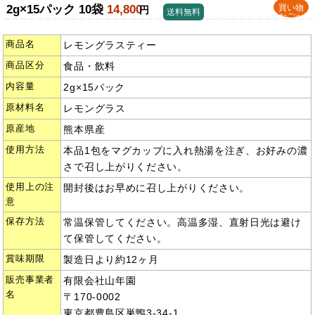
2g×15パック 10袋
14,800
買い物
円
送料無料
かごへ
商品名
レモングラスティー
商品区分
食品・飲料
内容量
2g×15パック
原材料名
レモングラス
原産地
熊本県産
使用方法
本品1包をマグカップに入れ熱湯を注ぎ、お好みの濃
さで召し上がりください。
使用上の注
開封後はお早めに召し上がりください。
意
保存方法
常温保管してください。高温多湿、直射日光は避け
て保管してください。
賞味期限
製造日より約12ヶ月
販売事業者
有限会社山年園
名
〒170-0002
東京都豊島区巣鴨3-34-1