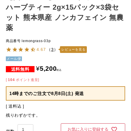
ハーブティー 2g×15パック×3袋セ
ット 熊本県産 ノンカフェイン 無農
薬
商品番号
lemongrass-03p
4.67
（
3
）
レビューを見る
メール便
¥
5,200
税込
[
104
ポイント進呈]
14時までのご注文で
8月8日(土) 発送
送料込
残りわずかです。
お気に入りに登録する