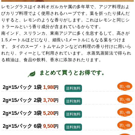
レモングラスはイネ科オガルカヤ属の多年草で、アジア料理およ
びカリブ料理でよく使用されるハーブです。葉を折ったり揉んだ
りすると、レモンのような香りがします。これはレモンと同じシ
トラールという香り成分が含まれているからです。
南インド、スリランカ、東南アジアに多く生息するして、高さが
1.5メートルほどになり、細長い1メートルにもなる葉をつけま
す。 タイのスープ・トムヤムクンなどの料理の香り付けに用いら
れたり、ティーとして利用されています。 水蒸気蒸留法で得られ
る精油は、食品や飲料、香水に添加されたります。
まとめて買うとお得です。
2g×15パック 1袋
1,980
買い物
円
送料無料
かごへ
2g×15パック 2袋
3,700
買い物
円
送料無料
かごへ
2g×15パック 3袋
5,200
買い物
円
送料無料
かごへ
2g×15パック 6袋
9,500
買い物
円
送料無料
かごへ