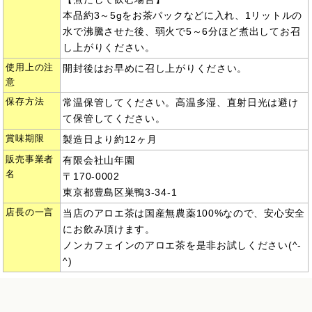
本品約3～5gをお茶パックなどに入れ、1リットルの
水で沸騰させた後、弱火で5～6分ほど煮出してお召
し上がりください。
使用上の注
開封後はお早めに召し上がりください。
意
保存方法
常温保管してください。高温多湿、直射日光は避け
て保管してください。
賞味期限
製造日より約12ヶ月
販売事業者
有限会社山年園
名
〒170-0002
東京都豊島区巣鴨3-34-1
店長の一言
当店のアロエ茶は国産無農薬100%なので、安心安全
にお飲み頂けます。
ノンカフェインのアロエ茶を是非お試しください(^-
^)