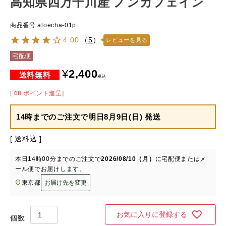
高知県四万十川産 ノンカフェイン
商品番号
aloecha-01p
4.00
（
5
）
レビューを見る
宅配便
¥
2,400
税込
[
48
ポイント進呈]
14時までのご注文で
明日8月9日(日) 発送
送料込
本日
14時00分
までのご注文で
2026/08/10（月）
に
宅配便またはメ
ール便
でお届けします。
東京都
お届け先を変更
お気に入りに登録する