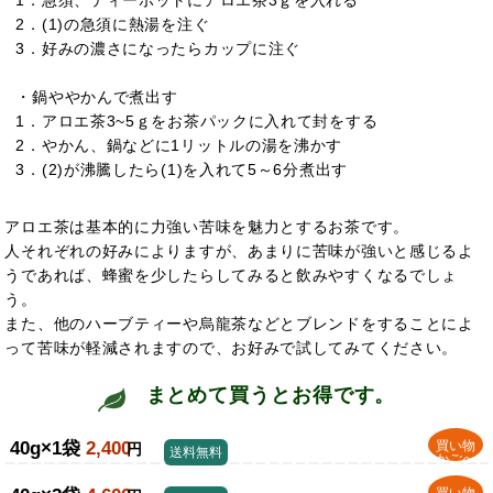
1．急須、ティーポットにアロエ茶3ｇを入れる
2．(1)の急須に熱湯を注ぐ
3．好みの濃さになったらカップに注ぐ
・鍋ややかんで煮出す
1．アロエ茶3~5ｇをお茶パックに入れて封をする
2．やかん、鍋などに1リットルの湯を沸かす
3．(2)が沸騰したら(1)を入れて5～6分煮出す
アロエ茶は基本的に力強い苦味を魅力とするお茶です。
人それぞれの好みによりますが、あまりに苦味が強いと感じるよ
うであれば、蜂蜜を少したらしてみると飲みやすくなるでしょ
う。
また、他のハーブティーや烏龍茶などとブレンドをすることによ
って苦味が軽減されますので、お好みで試してみてください。
まとめて買うとお得です。
40g×1袋
2,400
買い物
円
送料無料
かごへ