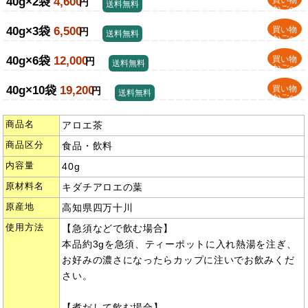
40g×2袋
4,600
買い物
円
送料無料
かごへ
40g×3袋
6,500
買い物
円
送料無料
かごへ
40g×6袋
12,000
買い物
円
送料無料
かごへ
40g×10袋
19,200
買い物
円
送料無料
かごへ
商品名
アロエ茶
商品区分
食品・飲料
内容量
40g
原材料名
キダチアロエの葉
原産地
高知県四万十川
使用方法
【急須などで飲む場合】
本品約3gを急須、ティーポットに入れ熱湯を注ぎ、
お好みの濃さになったらカップに注いでお飲みくだ
さい。
【煮だして飲む場合】