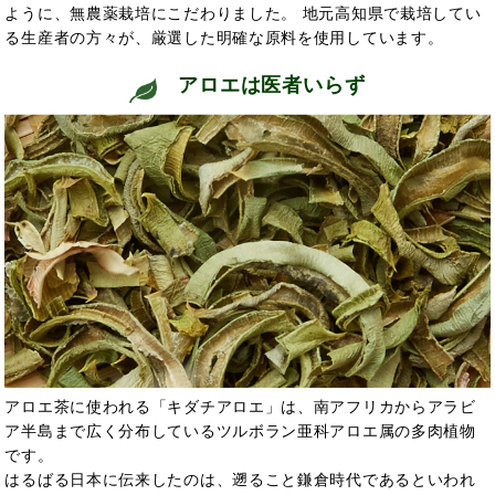
ように、無農薬栽培にこだわりました。 地元高知県で栽培してい
る生産者の方々が、厳選した明確な原料を使用しています。
アロエは医者いらず
アロエ茶に使われる「キダチアロエ」は、南アフリカからアラビ
ア半島まで広く分布しているツルボラン亜科アロエ属の多肉植物
です。
はるばる日本に伝来したのは、遡ること鎌倉時代であるといわれ