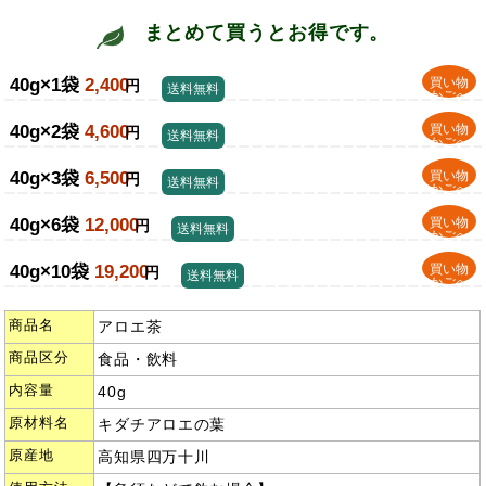
まとめて買うとお得です。
40g×1袋
2,400
買い物
円
送料無料
かごへ
40g×2袋
4,600
買い物
円
送料無料
かごへ
40g×3袋
6,500
買い物
円
送料無料
かごへ
40g×6袋
12,000
買い物
円
送料無料
かごへ
40g×10袋
19,200
買い物
円
送料無料
かごへ
商品名
アロエ茶
商品区分
食品・飲料
内容量
40g
原材料名
キダチアロエの葉
原産地
高知県四万十川