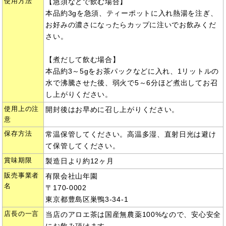
使用方法
【急須などで飲む場合】
本品約3gを急須、ティーポットに入れ熱湯を注ぎ、
お好みの濃さになったらカップに注いでお飲みくだ
さい。
【煮だして飲む場合】
本品約3～5gをお茶パックなどに入れ、1リットルの
水で沸騰させた後、弱火で5～6分ほど煮出してお召
し上がりください。
使用上の注
開封後はお早めに召し上がりください。
意
保存方法
常温保管してください。高温多湿、直射日光は避け
て保管してください。
賞味期限
製造日より約12ヶ月
販売事業者
有限会社山年園
名
〒170-0002
東京都豊島区巣鴨3-34-1
店長の一言
当店のアロエ茶は国産無農薬100%なので、安心安全