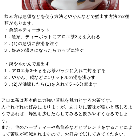
飲み方は急須などを使う方法とやかんなどで煮出す方法の2種
類があります。
・急須やティーポット
1．急須、ティーポットにアロエ茶3ｇを入れる
2．(1)の急須に熱湯を注ぐ
3．好みの濃さになったらカップに注ぐ
・鍋ややかんで煮出す
1．アロエ茶3~5ｇをお茶パックに入れて封をする
2．やかん、鍋などに1リットルの湯を沸かす
3．(2)が沸騰したら(1)を入れて5～6分煮出す
アロエ茶は基本的に力強い苦味を魅力とするお茶です。
人それぞれの好みによりますが、あまりに苦味が強いと感じるよ
うであれば、蜂蜜を少したらしてみると飲みやすくなるでしょ
う。
また、他のハーブティーや烏龍茶などとブレンドをすることによ
って苦味が軽減されますので、お好みで試してみてください。