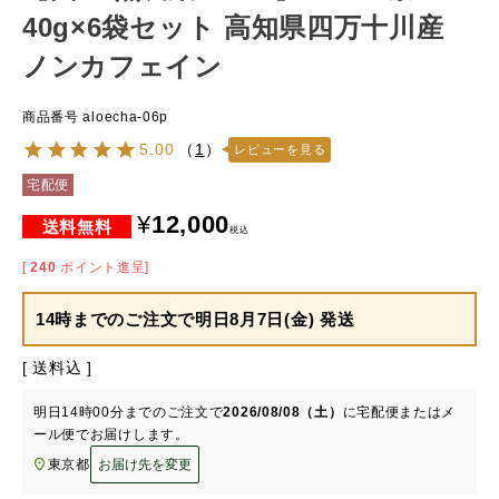
40g×6袋セット 高知県四万十川産
ノンカフェイン
商品番号
aloecha-06p
5.00
（
1
）
レビューを見る
宅配便
¥
12,000
税込
[
240
ポイント進呈]
14時までのご注文で
明日8月7日(金) 発送
送料込
明日
14時00分
までのご注文で
2026/08/08（土）
に
宅配便またはメ
ール便
でお届けします。
東京都
お届け先を変更