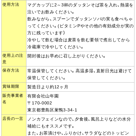
使用方法
マグカップに2～3杯のダッタンそば茶を入れ、熱湯を
注いでお飲みください。
飲みながら、スプーンでダッタンソバの実も食べちゃ
ってください。(ビタミンPやその他の有効成分が実の
方に残っています）
冷やして飲む場合は麦茶を飲む要領で煮出してから
冷蔵庫で冷やしてください。
使用上の注
開封後はお早めに召し上がりください。
意
保存方法
常温保管してください。高温多湿、直射日光は避けて
保管してください。
賞味期限
製造日より約12ヶ月
販売事業者
有限会社山年園
名
〒170-0002
東京都豊島区巣鴨3-34-1
店長の一言
ノンカフェインなので、夕食後、風呂上りなどの水分
補給にもオススメです。
また、お茶漬けや、ふりかけ、サラダなどのトッピン