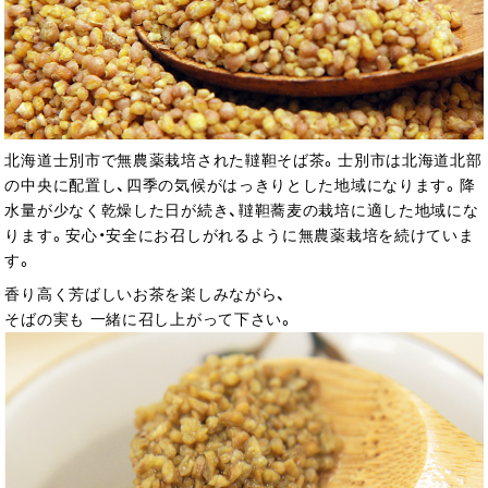
北海道士別市で無農薬栽培された韃靼そば茶。士別市は北海道北部
の中央に配置し、四季の気候がはっきりとした地域になります。降
水量が少なく乾燥した日が続き、韃靼蕎麦の栽培に適した地域にな
ります。安心・安全にお召しがれるように無農薬栽培を続けていま
す。
香り高く芳ばしいお茶を楽しみながら、
そばの実も 一緒に召し上がって下さい。