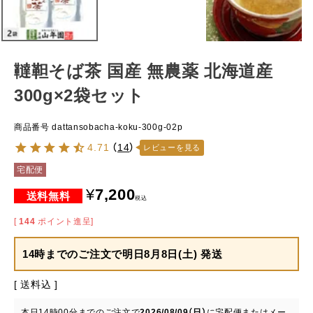
韃靼そば茶 国産 無農薬 北海道産
300g×2袋セット
商品番号
dattansobacha-koku-300g-02p
4.71
（
14
）
レビューを見る
宅配便
¥
7,200
税込
[
144
ポイント進呈]
14時までのご注文で
明日8月8日(土) 発送
送料込
本日
14時00分
までのご注文で
2026/08/09（日）
に
宅配便またはメー