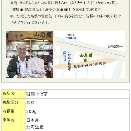
商品名
韃靼そば茶
商品区分
飲料
内容量
300g
原産地
日本産
北海道産