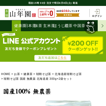
現在
15時
03分
注文で
明日8月8日(土) 発送
ログイン
健康茶
日本茶
抹茶
玄米茶
ほうじ茶
紅茶
中国茶
ハーブティ
HOME
お茶
健康茶
韃靼そば茶
北海道産韃靼そば茶
韃靼そば茶 国産 無農薬 北海道産 300g×2袋セット