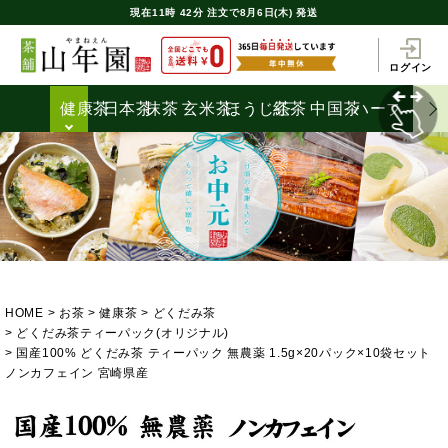
現在
11時
42分
注文で
8月6日(木) 発送
ログイン
健康茶
日本茶
抹茶
玄米茶
ほうじ茶
紅茶
中国茶
ハーブティ
HOME
お茶
健康茶
どくだみ茶
どくだみ茶ティーパック(オリジナル)
国産100% どくだみ茶 ティーパック 無農薬 1.5g×20パック×10袋セット
ノンカフェイン 宮崎県産