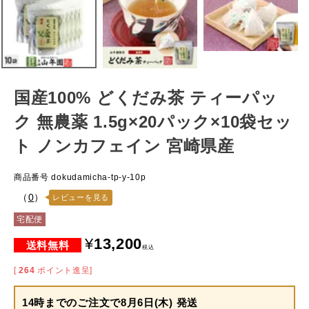
国産100% どくだみ茶 ティーパッ
ク 無農薬 1.5g×20パック×10袋セッ
ト ノンカフェイン 宮崎県産
商品番号
dokudamicha-tp-y-10p
（
0
）
レビューを見る
宅配便
¥
13,200
税込
[
264
ポイント進呈]
14時までのご注文で
8月6日(木) 発送