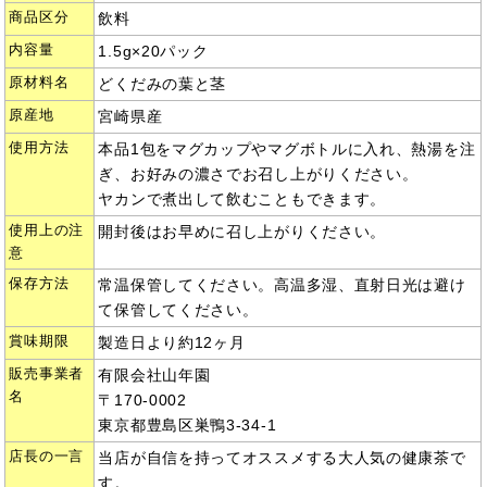
商品区分
飲料
内容量
1.5g×20パック
原材料名
どくだみの葉と茎
原産地
宮崎県産
使用方法
本品1包をマグカップやマグボトルに入れ、熱湯を注
ぎ、お好みの濃さでお召し上がりください。
ヤカンで煮出して飲むこともできます。
使用上の注
開封後はお早めに召し上がりください。
意
保存方法
常温保管してください。高温多湿、直射日光は避け
て保管してください。
賞味期限
製造日より約12ヶ月
販売事業者
有限会社山年園
名
〒170-0002
東京都豊島区巣鴨3-34-1
店長の一言
当店が自信を持ってオススメする大人気の健康茶で
す。