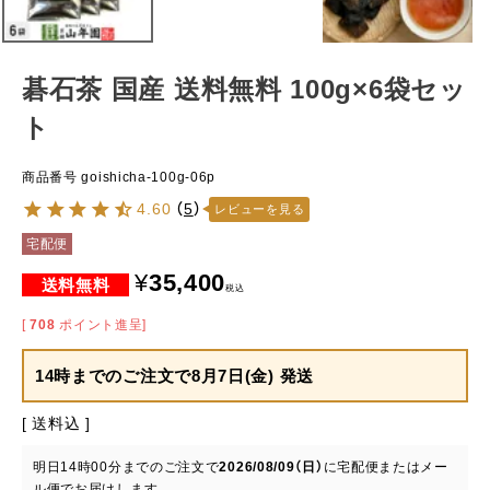
碁石茶 国産 送料無料 100g×6袋セッ
ト
商品番号
goishicha-100g-06p
4.60
（
5
）
レビューを見る
宅配便
¥
35,400
税込
[
708
ポイント進呈]
14時までのご注文で
8月7日(金) 発送
送料込
明日
14時00分
までのご注文で
2026/08/09（日）
に
宅配便またはメー
ル便
でお届けします。