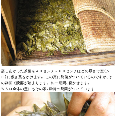
蒸しあがった茶葉を４０センチ～６０センチほどの厚さで室（ム
ロ）に敷き藁をかけます。 この藁に麹菌がついているのですが、そ
の麹菌で醗酵が始まります。 約一週間、寝かせます。
※ムロ全体の壁にもその家、独特の麹菌がついています