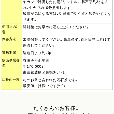
ヤカンで沸騰したお湯2リットルに碁石茶約3gを入
れ、中火で約10分煮出します。
酸味が気になる方は、冷蔵庫で冷やすと飲みやすくな
ります。
使用上の注
開封後はお早めに召し上がりください。
意
保存方法
常温保管してください。高温多湿、直射日光は避けて
保管してください。
賞味期限
製造日より約2年
販売事業者
有限会社山年園
名
〒170-0002
東京都豊島区巣鴨3-34-1
店長の一言
幻のお茶と言われた碁石茶です。
最安値に挑戦中です(^-^)
たくさんのお客様に