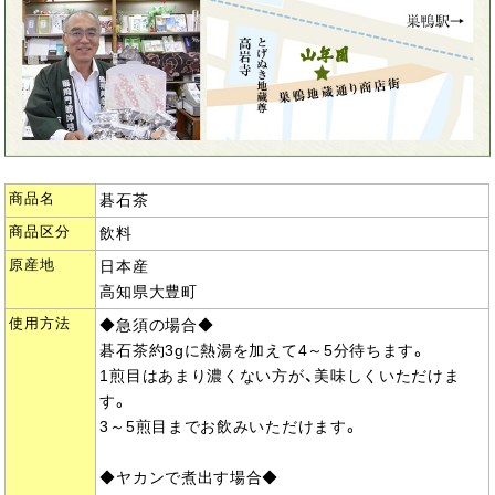
商品名
碁石茶
商品区分
飲料
原産地
日本産
高知県大豊町
使用方法
◆急須の場合◆
碁石茶約3gに熱湯を加えて4～5分待ちます。
1煎目はあまり濃くない方が、美味しくいただけま
す。
3～5煎目までお飲みいただけます。
◆ヤカンで煮出す場合◆