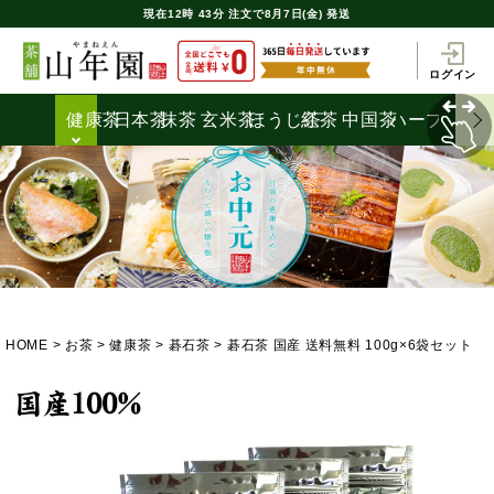
現在
12時
43分
注文で
8月7日(金) 発送
ログイン
健康茶
日本茶
抹茶
玄米茶
ほうじ茶
紅茶
中国茶
ハーブティ
HOME
お茶
健康茶
碁石茶
碁石茶 国産 送料無料 100g×6袋セット