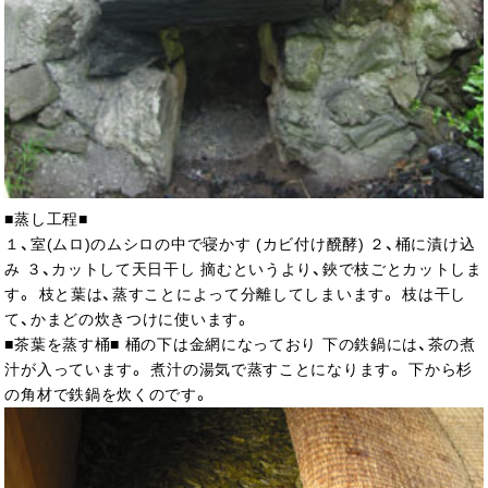
■蒸し工程■
１、室(ムロ)のムシロの中で寝かす (カビ付け醗酵) ２、桶に漬け込
み ３、カットして天日干し 摘むというより、鋏で枝ごとカットしま
す。 枝と葉は、蒸すことによって分離してしまいます。 枝は干し
て、かまどの炊きつけに使います。
■茶葉を蒸す桶■ 桶の下は金網になっており 下の鉄鍋には、茶の煮
汁が入っています。 煮汁の湯気で蒸すことになります。 下から杉
の角材で鉄鍋を炊くのです。