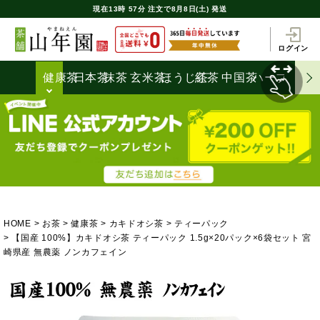
現在
13時
57分
注文で
8月8日(土) 発送
ログイン
健康茶
日本茶
抹茶
玄米茶
ほうじ茶
紅茶
中国茶
ハーブティ
HOME
お茶
健康茶
カキドオシ茶
ティーパック
【国産 100%】カキドオシ茶 ティーパック 1.5g×20パック×6袋セット 宮
崎県産 無農薬 ノンカフェイン