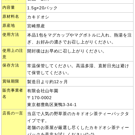
内容量
1.5g×20パック
原材料名
カキドオシ
原産地
宮崎県産
使用方法
本品1包をマグカップやマグボトルに入れ、熱湯を注
ぎ、お好みの濃さでお召し上がりください。
使用上の注
開封後はお早めに召し上がりください。
意
保存方法
常温保管してください。高温多湿、直射日光は避け
て保管してください。
賞味期限
製造日より約12ヶ月
販売事業者
有限会社山年園
名
〒170-0002
東京都豊島区巣鴨3-34-1
店長の一言
当店で人気の野草茶のカキドオシ茶ティーパックタ
イプです。
老舗のお茶屋が厳選し尽くしたカキドオシ茶ティー
パックを是非お試しください(^-^)