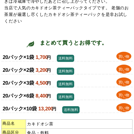
きは冷蔵庫で冷やしたあとに召し上がってください。
当店で人気のカキドオシ茶ティーパックタイプです。 老舗のお
茶屋が厳選し尽くしたカキドオシ茶ティーパックを是非お試し
ください
まとめて買うとお得です。
20パック×1袋
1,700
買い物
円
送料無料
かごへ
20パック×2袋
3,200
買い物
円
送料無料
かごへ
20パック×3袋
4,500
買い物
円
送料無料
かごへ
20パック×6袋
8,400
買い物
円
送料無料
かごへ
20パック×10袋
13,200
買い物
円
送料無料
かごへ
商品名
カキドオシ茶
商品区分
食品・飲料