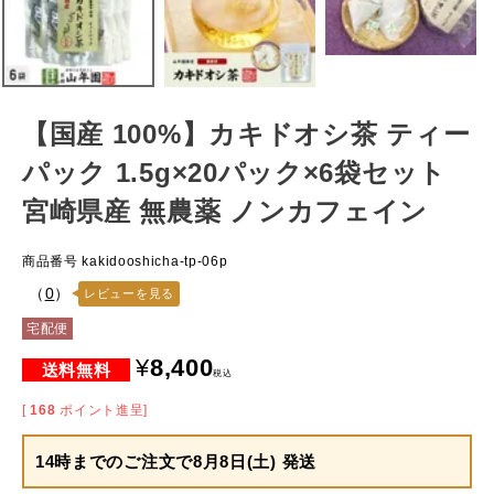
【国産 100%】カキドオシ茶 ティー
パック 1.5g×20パック×6袋セット
宮崎県産 無農薬 ノンカフェイン
商品番号
kakidooshicha-tp-06p
（
0
）
レビューを見る
宅配便
¥
8,400
税込
[
168
ポイント進呈]
14時までのご注文で
8月8日(土) 発送