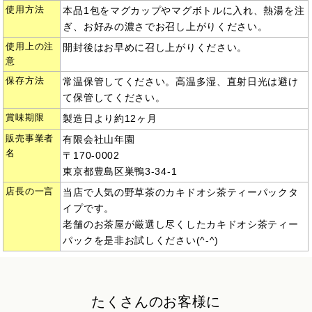
使用方法
本品1包をマグカップやマグボトルに入れ、熱湯を注
ぎ、お好みの濃さでお召し上がりください。
使用上の注
開封後はお早めに召し上がりください。
意
保存方法
常温保管してください。高温多湿、直射日光は避け
て保管してください。
賞味期限
製造日より約12ヶ月
販売事業者
有限会社山年園
名
〒170-0002
東京都豊島区巣鴨3-34-1
店長の一言
当店で人気の野草茶のカキドオシ茶ティーパックタ
イプです。
老舗のお茶屋が厳選し尽くしたカキドオシ茶ティー
パックを是非お試しください(^-^)
たくさんのお客様に