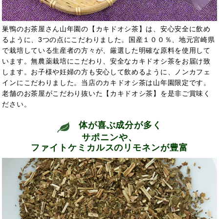
巣鴨のお茶屋さん山年園の【カキドオシ茶】は、安心安全に飲め
るように、3つの点にこだわりました。国産１００％、地元宮崎県
で栽培している生産者の方々が、厳選した明確な原料を使用して
います。無農薬栽培にこだわり、安全なカキドオシ茶をお届け致
します。お子様や妊婦の方も安心して飲めるように、ノンカフェ
インにこだわりました。当店のカキドオシ茶は山年園限定です。
老舗のお茶屋がこだわり抜いた【カキドオシ茶】を是非ご賞味く
ださい。
体が喜ぶ成分が多く
サポニンや、
ファイトケミカルスのリモネンが豊富