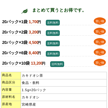
まとめて買うとお得です。
20パック×1袋
1,700
買い物
円
送料無料
かごへ
20パック×2袋
3,200
買い物
円
送料無料
かごへ
20パック×3袋
4,500
買い物
円
送料無料
かごへ
20パック×6袋
8,400
買い物
円
送料無料
かごへ
20パック×10袋
13,200
買い物
円
送料無料
かごへ
商品名
カキドオシ茶
商品区分
食品・飲料
内容量
1.5g×20パック
原材料名
カキドオシ
原産地
宮崎県産