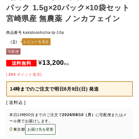
パック 1.5g×20パック×10袋セット
宮崎県産 無農薬 ノンカフェイン
商品番号
kakidooshicha-tp-10p
（
0
）
レビューを見る
宅配便
¥
13,200
税込
[
264
ポイント進呈]
14時までのご注文で
明日8月9日(日) 発送
送料込
本日
14時00分
までのご注文で
2026/08/10（月）
に
宅配便またはメ
ール便
でお届けします。
東京都
お届け先を変更