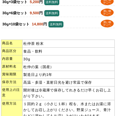
30g×3袋セット
5,200
円
送料無料
かごへ
買い物
30g×6袋セット
9,500
円
送料無料
かごへ
買い物
30g×10袋セット
14,800
円
送料無料
かごへ
商品名
杜仲茶 粉末
商品区分
食品・飲料
内容量
30g
原材料名
杜仲の葉（国産）
賞味期限
製造日より約1年
保存方法
高温・多湿・直射日光を避け常温で保存
使用上の注
開封後は冷蔵庫で保存してれきるだけ早くお召し上
意
がり下さい。
使用方法
１回約２ｇ（小さじ１杯）程を、水またはお湯に溶
かしてお召し上がりください。野菜ジュース、青汁
などに溶かしてもお召し上がりいただけます。