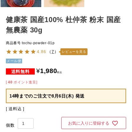
健康茶 国産100% 杜仲茶 粉末 国産
無農薬 30g
商品番号
tochu-powder-01p
4.86
（
7
）
レビューを見る
メール便
¥
1,980
税込
[
40
ポイント進呈]
14時までのご注文で
8月6日(木) 発送
送料込
お気に入りに登録する