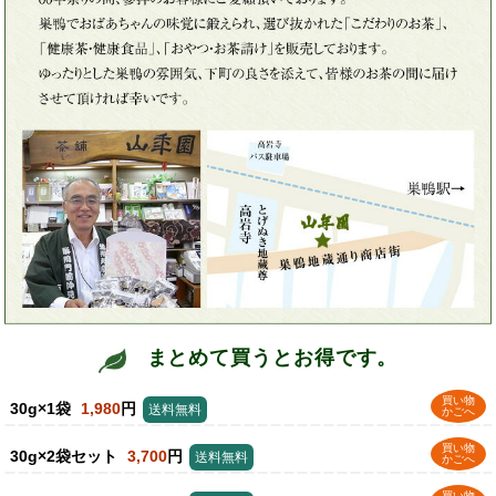
まとめて買うとお得です。
買い物
30g×1袋
1,980
円
送料無料
かごへ
買い物
30g×2袋セット
3,700
円
送料無料
かごへ
買い物