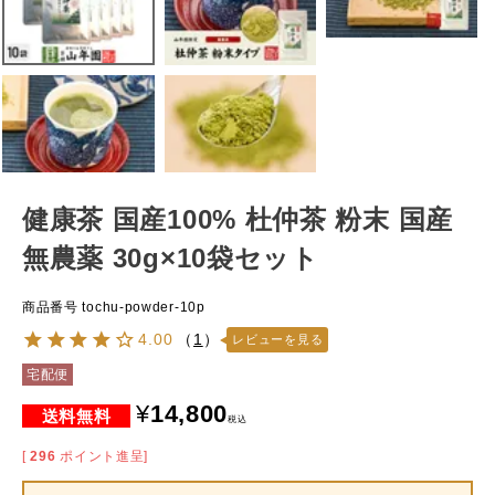
健康茶 国産100% 杜仲茶 粉末 国産
無農薬 30g×10袋セット
商品番号
tochu-powder-10p
4.00
（
1
）
レビューを見る
宅配便
¥
14,800
税込
[
296
ポイント進呈]