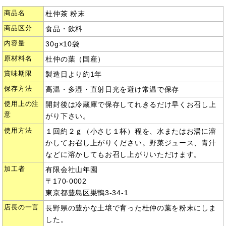
商品名
杜仲茶 粉末
商品区分
食品・飲料
内容量
30g×10袋
原材料名
杜仲の葉（国産）
賞味期限
製造日より約1年
保存方法
高温・多湿・直射日光を避け常温で保存
使用上の注
開封後は冷蔵庫で保存してれきるだけ早くお召し上
意
がり下さい。
使用方法
１回約２ｇ（小さじ１杯）程を、水またはお湯に溶
かしてお召し上がりください。野菜ジュース、青汁
などに溶かしてもお召し上がりいただけます。
加工者
有限会社山年園
〒170-0002
東京都豊島区巣鴨3-34-1
店長の一言
長野県の豊かな土壌で育った杜仲の葉を粉末にしま
した。