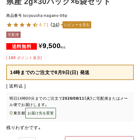
県産 2g×30パック×6袋セット
商品番号
tocyuucha-nagano-06p
4.71
（
34
）
レビューを見る
宅配便
¥
9,500
税込
[
190
ポイント進呈]
14時までのご注文で
8月9日(日) 発送
送料込
明日
14時00分
までのご注文で
2026/08/11（火）
に
宅配便またはメー
ル便
でお届けします。
東京都
お届け先を変更
残りわずかです。