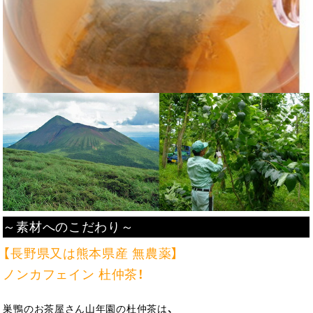
～素材へのこだわり～
【長野県又は熊本県産 無農薬】
ノンカフェイン 杜仲茶！
巣鴨のお茶屋さん山年園の杜仲茶は、