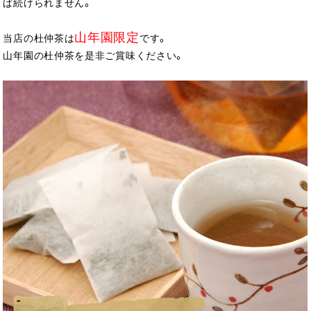
ば続けられません。
山年園限定
当店の杜仲茶は
です。
山年園の杜仲茶を是非ご賞味ください。