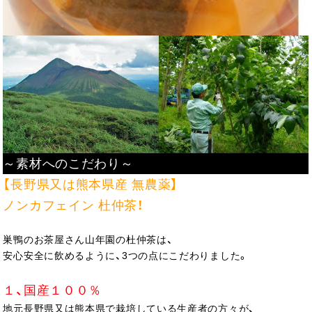
～素材へのこだわり～
【長野県又は熊本県産 無農薬】
ノンカフェイン 杜仲茶！
巣鴨のお茶屋さん山年園の杜仲茶は、
安心安全に飲めるように、3つの点にこだわりました。
１、国産１００％
地元長野県又は熊本県で栽培している生産者の方々が、