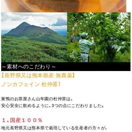
～素材へのこだわり～
【長野県又は熊本県産 無農薬】
ノンカフェイン 杜仲茶！
巣鴨のお茶屋さん山年園の杜仲茶は、
安心安全に飲めるように、3つの点にこだわりました。
１、国産１００％
地元長野県又は熊本県で栽培している生産者の方々が、