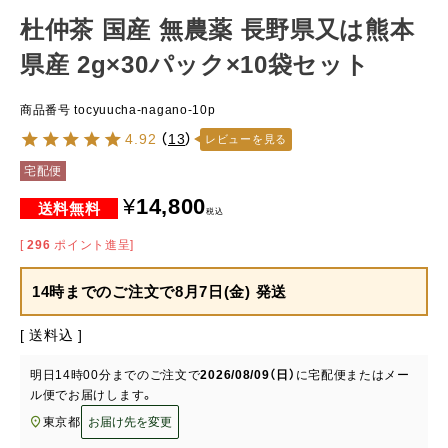
杜仲茶 国産 無農薬 長野県又は熊本
県産 2g×30パック×10袋セット
商品番号
tocyuucha-nagano-10p
4.92
（
13
）
レビューを見る
宅配便
¥
14,800
税込
[
296
ポイント進呈]
14時までのご注文で
8月7日(金) 発送
送料込
明日
14時00分
までのご注文で
2026/08/09（日）
に
宅配便またはメー
ル便
でお届けします。
東京都
お届け先を変更