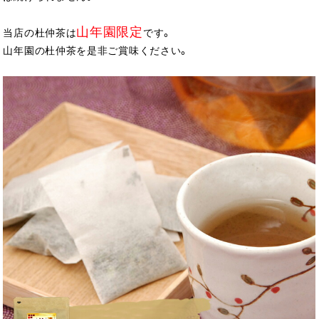
山年園限定
当店の杜仲茶は
です。
山年園の杜仲茶を是非ご賞味ください。