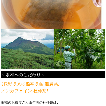
～素材へのこだわり～
【長野県又は熊本県産 無農薬】
ノンカフェイン 杜仲茶！
巣鴨のお茶屋さん山年園の杜仲茶は、