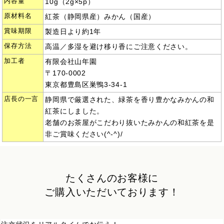
内容量
10g（2g×5p）
原材料名
紅茶（静岡県産）みかん（国産）
賞味期限
製造日より約1年
保存方法
高温／多湿を避け移り香にご注意ください。
加工者
有限会社山年園
〒170-0002
東京都豊島区巣鴨3-34-1
店長の一言
静岡県で厳選された、緑茶を香り豊かなみかんの和
紅茶にしました。
老舗のお茶屋がこだわり抜いたみかんの和紅茶を是
非ご賞味ください(^-^)/
たくさんのお客様に
ご購入いただいております！