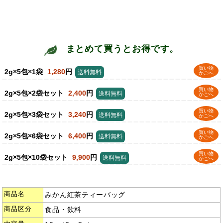
まとめて買うとお得です。
買い物
2g×5包×1袋
1,280
円
送料無料
かごへ
買い物
2g×5包×2袋セット
2,400
円
送料無料
かごへ
買い物
2g×5包×3袋セット
3,240
円
送料無料
かごへ
買い物
2g×5包×6袋セット
6,400
円
送料無料
かごへ
買い物
2g×5包×10袋セット
9,900
円
送料無料
かごへ
商品名
みかん紅茶ティーバッグ
商品区分
食品・飲料