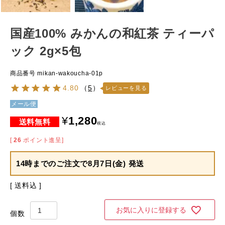
国産100% みかんの和紅茶 ティーパ
ック 2g×5包
商品番号
mikan-wakoucha-01p
4.80
（
5
）
レビューを見る
メール便
¥
1,280
税込
[
26
ポイント進呈]
14時までのご注文で
8月7日(金) 発送
送料込
お気に入りに登録する