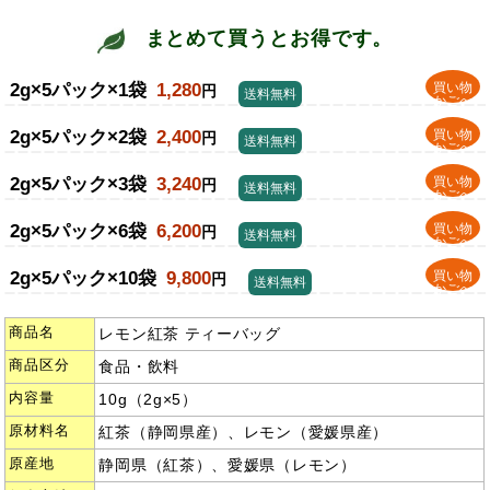
まとめて買うとお得です。
2g×5パック×1袋
1,280
買い物
円
送料無料
かごへ
2g×5パック×2袋
2,400
買い物
円
送料無料
かごへ
2g×5パック×3袋
3,240
買い物
円
送料無料
かごへ
2g×5パック×6袋
6,200
買い物
円
送料無料
かごへ
2g×5パック×10袋
9,800
買い物
円
送料無料
かごへ
商品名
レモン紅茶 ティーバッグ
商品区分
食品・飲料
内容量
10g（2g×5）
原材料名
紅茶（静岡県産）、レモン（愛媛県産）
原産地
静岡県（紅茶）、愛媛県（レモン）