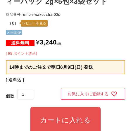
ィーパック 2g×5包×3袋セット
商品番号
remon-wakoucha-03p
（
0
）
レビューを見る
メール便
¥
3,240
税込
[
65
ポイント進呈]
14時までのご注文で
明日8月9日(日) 発送
送料込
お気に入りに登録する
カートに入れる