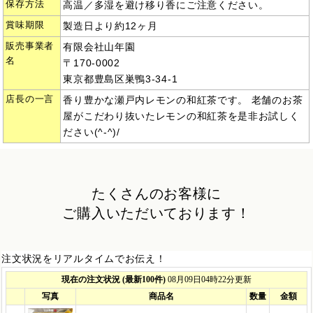
保存方法
高温／多湿を避け移り香にご注意ください。
賞味期限
製造日より約12ヶ月
販売事業者
有限会社山年園
名
〒170-0002
東京都豊島区巣鴨3-34-1
店長の一言
香り豊かな瀬戸内レモンの和紅茶です。 老舗のお茶
屋がこだわり抜いたレモンの和紅茶を是非お試しく
ださい(^-^)/
たくさんのお客様に
ご購入いただいております！
注文状況をリアルタイムでお伝え！