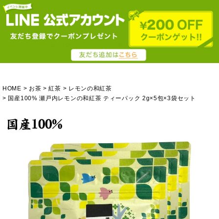
HOME
お茶
紅茶
レモンの和紅茶
国産100% 瀬戸内レモンの和紅茶 ティーパック 2g×5包×3袋セット