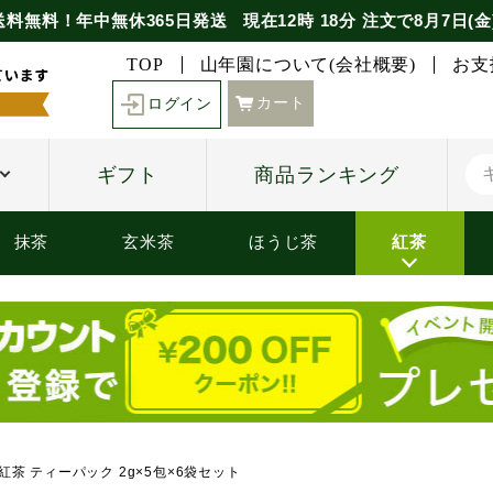
送料無料！年中無休365日発送
現在
12時
18分
注文で
8月7日(金
TOP
山年園について(会社概要)
お支
カート
ログイン
ギフト
商品ランキング
抹茶
玄米茶
ほうじ茶
紅茶
紅茶 ティーパック 2g×5包×6袋セット