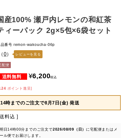
国産100% 瀬戸内レモンの和紅茶
ティーパック 2g×5包×6袋セット
商品番号
remon-wakoucha-06p
（
0
）
レビューを見る
宅配便
¥
6,200
税込
124
ポイント進呈]
14時までのご注文で
8月7日(金) 発送
送料込
明日
14時00分
までのご注文で
2026/08/09（日）
に
宅配便またはメ
ール便
でお届けします。