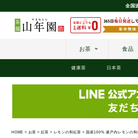
全国
お茶
食品
健康茶
日本茶
HOME
お茶
紅茶
レモンの和紅茶
国産100% 瀬戸内レモンの和