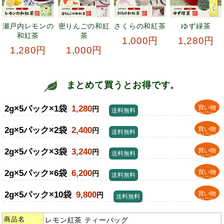
瀬戸内レモンの
密りんごの和紅
さくらの和紅茶
ゆず緑茶
和紅茶
茶
1,000円
1,280円
1,280円
1,000円
まとめて買うとお得です。
2g×5パック×1袋
1,280
買い物
円
送料無料
かごへ
2g×5パック×2袋
2,400
買い物
円
送料無料
かごへ
2g×5パック×3袋
3,240
買い物
円
送料無料
かごへ
2g×5パック×6袋
6,200
買い物
円
送料無料
かごへ
2g×5パック×10袋
9,800
買い物
円
送料無料
かごへ
商品名
レモン紅茶 ティーバッグ