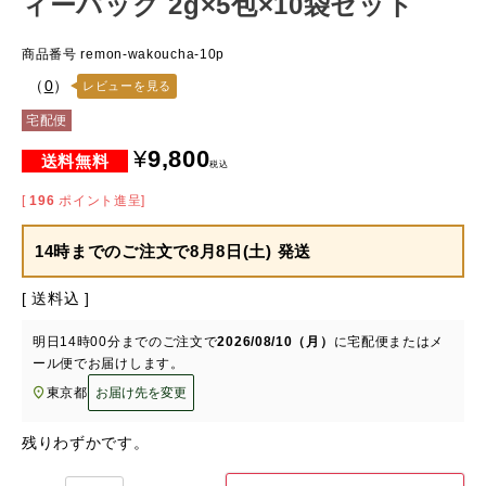
ィーパック 2g×5包×10袋セット
商品番号
remon-wakoucha-10p
（
0
）
レビューを見る
宅配便
¥
9,800
税込
[
196
ポイント進呈]
14時までのご注文で
8月8日(土) 発送
送料込
明日
14時00分
までのご注文で
2026/08/10（月）
に
宅配便またはメ
ール便
でお届けします。
東京都
お届け先を変更
残りわずかです。