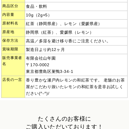
商品区分
食品・飲料
内容量
10g（2g×5）
原材料名
紅茶（静岡県産）、レモン（愛媛県産）
原産地
静岡県（紅茶）、愛媛県（レモン）
保存方法
高温／多湿を避け移り香にご注意ください。
賞味期限
製造日より約12ヶ月
販売事業者
有限会社山年園
名
〒170-0002
東京都豊島区巣鴨3-34-1
店長の一言
香り豊かな瀬戸内レモンの和紅茶です。 老舗のお茶
屋がこだわり抜いたレモンの和紅茶を是非お試しく
ださい(^-^)/
たくさんのお客様に
ご購入いただいております！