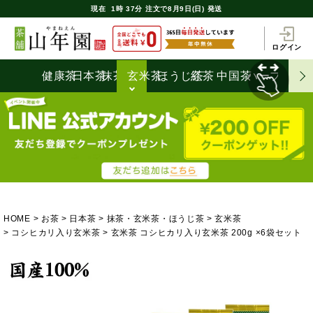
現在
1時
37分
注文で
8月9日(日) 発送
ログイン
健康茶
日本茶
抹茶
玄米茶
ほうじ茶
紅茶
中国茶
ハーブティ
HOME
お茶
日本茶
抹茶・玄米茶・ほうじ茶
玄米茶
コシヒカリ入り玄米茶
玄米茶 コシヒカリ入り玄米茶 200g ×6袋セット