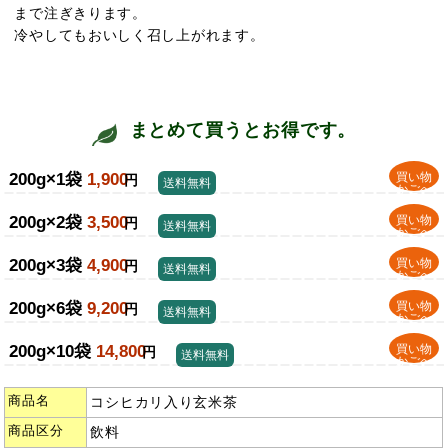
まで注ぎきります。
冷やしてもおいしく召し上がれます。
まとめて買うとお得です。
200g×1袋
1,900
買い物
円
送料無料
かごへ
200g×2袋
3,500
買い物
円
送料無料
かごへ
200g×3袋
4,900
買い物
円
送料無料
かごへ
200g×6袋
9,200
買い物
円
送料無料
かごへ
200g×10袋
14,800
買い物
円
送料無料
かごへ
商品名
コシヒカリ入り玄米茶
商品区分
飲料