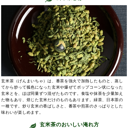
玄米茶（げんまいちゃ）は、番茶を強火で加熱したものと、蒸し
てから炒って狐色になった玄米や爆ぜてポップコーン状になった
玄米とを、ほぼ同量ずつ混ぜたものです。食塩や抹茶を少量加え
た物もあり、焙じた玄米だけのものもあります。緑茶、日本茶の
一種です。炒り玄米の香ばしさと、番茶や煎茶のさっぱりとした
味わいが楽しめます。
玄米茶のおいしい淹れ方