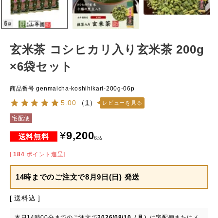
玄米茶 コシヒカリ入り玄米茶 200g
×6袋セット
商品番号
genmaicha-koshihikari-200g-06p
5.00
（
1
）
レビューを見る
宅配便
¥
9,200
税込
[
184
ポイント進呈]
14時までのご注文で
8月9日(日) 発送
送料込
本日
14時00分
までのご注文で
2026/08/10（月）
に
宅配便またはメ