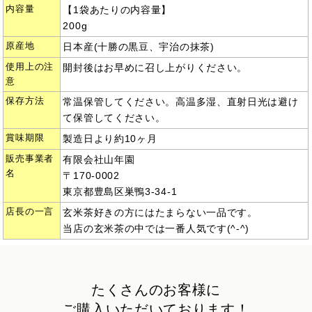
内容量
【1袋あたりの内容量】
200g
原産地
日本産(十勝の黒豆、宇治の抹茶)
使用上の注
開封後はお早めに召し上がりください。
意
保存方法
常温保管してください。高温多湿、直射日光は避け
て保管してください。
賞味期限
製造日より約10ヶ月
販売事業者
有限会社山年園
名
〒170-0002
東京都豊島区巣鴨3-34-1
店長の一言
玄米茶好きの方にはたまらない一品です。
当店の玄米茶の中では一番人気です(^-^)
たくさんのお客様に
ご購入いただいております！