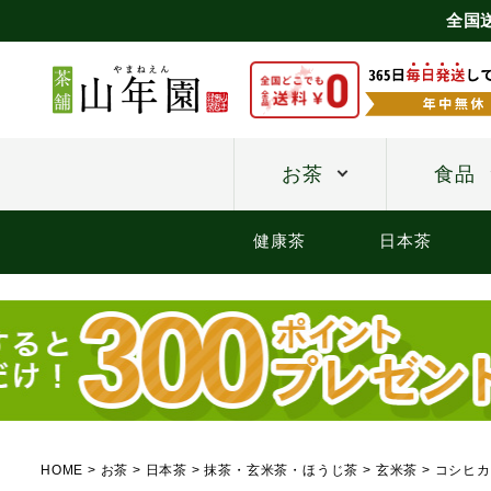
全国
お茶
食品
健康茶
日本茶
HOME
お茶
日本茶
抹茶・玄米茶・ほうじ茶
玄米茶
コシヒカ