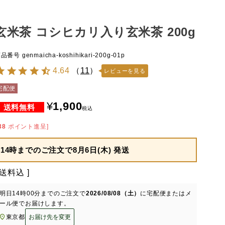
玄米茶 コシヒカリ入り玄米茶 200g
商品番号
genmaicha-koshihikari-200g-01p
4.64
（
11
）
レビューを見る
宅配便
¥
1,900
税込
38
ポイント進呈]
14時までのご注文で
8月6日(木) 発送
送料込
明日
14時00分
までのご注文で
2026/08/08（土）
に
宅配便またはメ
ール便
でお届けします。
東京都
お届け先を変更