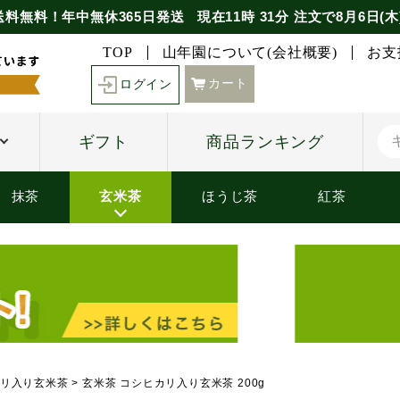
送料無料！年中無休365日発送
現在
11時
31分
注文で
8月6日(木
TOP
山年園について(会社概要)
お支
カート
ログイン
ギフト
商品ランキング
抹茶
玄米茶
ほうじ茶
紅茶
リ入り玄米茶
玄米茶 コシヒカリ入り玄米茶 200g