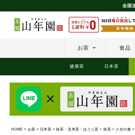
全国
お茶
食品
健康茶
日本茶
HOME
お茶
日本茶
抹茶・玄米茶・ほうじ茶
抹茶
八女の奏