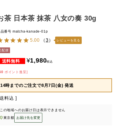
お茶 日本茶 抹茶 八女の奏 30g
商品番号
matcha-kanade-01p
5.00
（
3
）
レビューを見る
宅配便
¥
1,980
税込
40
ポイント進呈]
14時までのご注文で
8月7日(金) 発送
送料込
この地域へのお届け日は表示できません
東京都
お届け先を変更