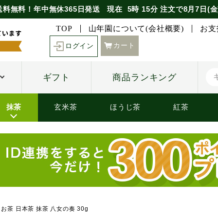
送料無料！年中無休365日発送
現在
5時
15分
注文で
8月7日(金
TOP
山年園について(会社概要)
お支
カート
ログイン
ギフト
商品ランキング
抹茶
玄米茶
ほうじ茶
紅茶
お茶 日本茶 抹茶 八女の奏 30g