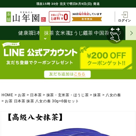
現在
15時
30分
注文で
明日8月9日(日) 発送
ログイン
健康茶
日本茶
抹茶
玄米茶
ほうじ茶
紅茶
中国茶
ハーブティ
HOME
お茶
日本茶
抹茶・玄米茶・ほうじ茶
抹茶
八女の奏
お茶 日本茶 抹茶 八女の奏 30g×6個セット