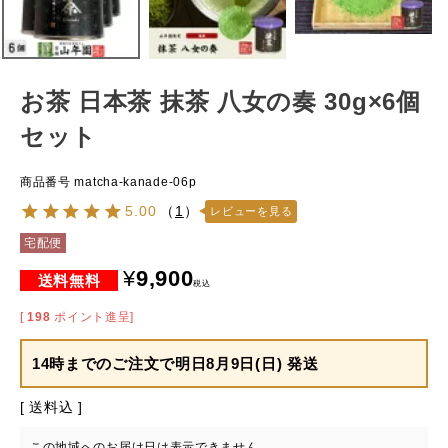
お茶 日本茶 抹茶 八女の奏 30g×6個
セット
商品番号
matcha-kanade-06p
5.00
（
1
）
レビューを見る
宅配便
¥
9,900
税込
[
198
ポイント進呈]
14時までのご注文で
明日8月9日(日) 発送
送料込
この地域へのお届け日は表示できません