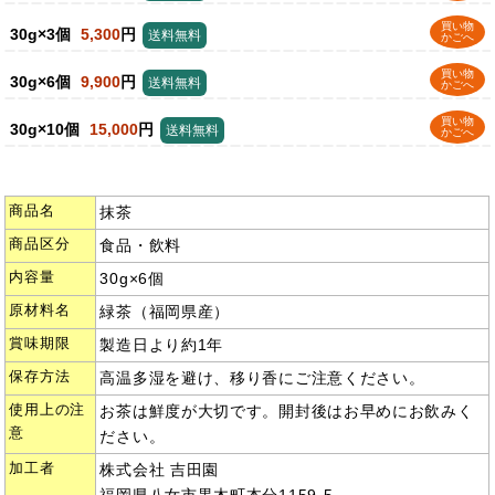
買い物
30g×3個
5,300
円
送料無料
かごへ
買い物
30g×6個
9,900
円
送料無料
かごへ
買い物
30g×10個
15,000
円
送料無料
かごへ
商品名
抹茶
商品区分
食品・飲料
内容量
30g×6個
原材料名
緑茶（福岡県産）
賞味期限
製造日より約1年
保存方法
高温多湿を避け、移り香にご注意ください。
使用上の注
お茶は鮮度が大切です。開封後はお早めにお飲みく
意
ださい。
加工者
株式会社 吉田園