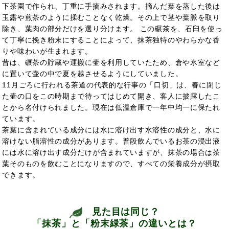
下茶園で作られ、丁重に手摘みされます。摘んだ葉を蒸した後は
玉露や煎茶のように揉むことなく乾燥。その上で茎や葉脈を取り
除き、葉肉の部分だけを選り分けます。 この碾茶を、石臼を使っ
て丁寧に挽き粉末にすることによって、抹茶独特のやわらかな香
りや味わいが生まれます。
昔は、碾茶の貯蔵や運搬に壷を利用していたため、倉や氷室など
に置いて壷の中で夏を越させるようにしていました。
11月ごろに行われる茶道の代表的な行事の「口切」は、春に閉じ
た壷の口をこの時期まで待ってはじめて開き、客人に披露したこ
とから名付けられました。現在は低温倉庫で一年中均一に保たれ
ています。
茶葉に含まれている成分には水に溶け出す水溶性の成分と、水に
溶けない脂溶性の成分があります。普段飲んでいるお茶の浸出液
には水に溶け出す成分だけが含まれていますが、抹茶の場合は茶
葉そのものを飲むことになりますので、すべての栄養成分が摂取
できます。
見た目は同じ？
「抹茶」と「粉末緑茶」の違いとは？