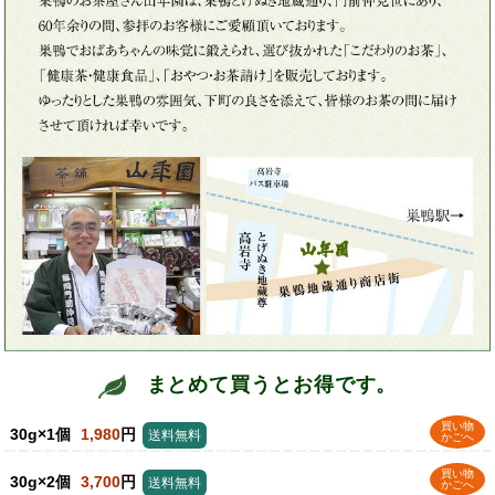
まとめて買うとお得です。
買い物
30g×1個
1,980
円
送料無料
かごへ
買い物
30g×2個
3,700
円
送料無料
かごへ