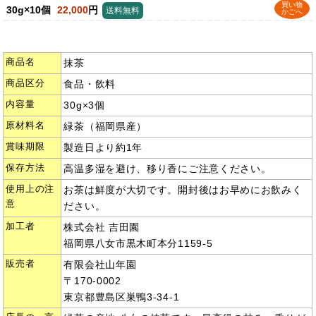
買い物
30g×10個
22,000
円
送料無料
かごへ
商品名
抹茶
商品区分
食品・飲料
内容量
30g×3個
原材料名
緑茶（福岡県産）
賞味期限
製造日より約1年
保存方法
高温多湿を避け、移り香にご注意ください。
使用上の注
お茶は鮮度が大切です。開封後はお早めにお飲みく
意
ださい。
加工者
株式会社 吉田園
福岡県八女市黒木町本分1159-5
販売者
有限会社山年園
〒170-0002
東京都豊島区巣鴨3-34-1