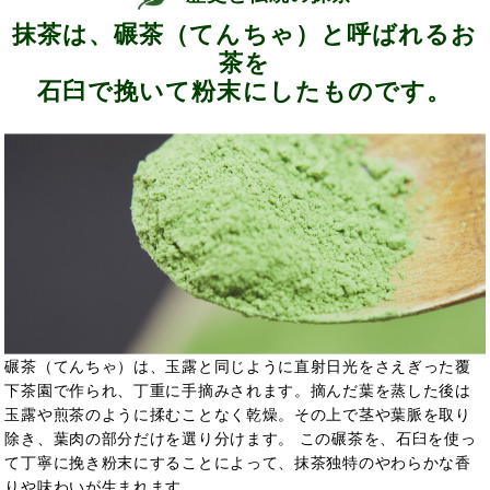
抹茶は、碾茶（てんちゃ）と呼ばれるお
茶を
石臼で挽いて粉末にしたものです。
碾茶（てんちゃ）は、玉露と同じように直射日光をさえぎった覆
下茶園で作られ、丁重に手摘みされます。摘んだ葉を蒸した後は
玉露や煎茶のように揉むことなく乾燥。その上で茎や葉脈を取り
除き、葉肉の部分だけを選り分けます。 この碾茶を、石臼を使っ
て丁寧に挽き粉末にすることによって、抹茶独特のやわらかな香
りや味わいが生まれます。