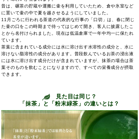
昔は、碾茶の貯蔵や運搬に壷を利用していたため、倉や氷室など
に置いて壷の中で夏を越させるようにしていました。
11月ごろに行われる茶道の代表的な行事の「口切」は、春に閉じ
た壷の口をこの時期まで待ってはじめて開き、客人に披露したこ
とから名付けられました。現在は低温倉庫で一年中均一に保たれ
ています。
茶葉に含まれている成分には水に溶け出す水溶性の成分と、水に
溶けない脂溶性の成分があります。普段飲んでいるお茶の浸出液
には水に溶け出す成分だけが含まれていますが、抹茶の場合は茶
葉そのものを飲むことになりますので、すべての栄養成分が摂取
できます。
見た目は同じ？
「抹茶」と「粉末緑茶」の違いとは？