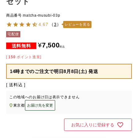
セット
商品番号
matcha-musubi-03p
4.67
（
3
）
レビューを見る
宅配便
¥
7,500
税込
[
150
ポイント進呈]
14時までのご注文で
明日8月8日(土) 発送
送料込
この地域へのお届け日は表示できません
東京都
お届け先を変更
お気に入りに登録する