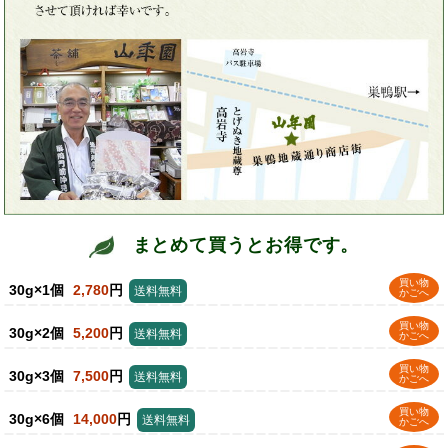
まとめて買うとお得です。
買い物
30g×1個
2,780
円
送料無料
かごへ
買い物
30g×2個
5,200
円
送料無料
かごへ
買い物
30g×3個
7,500
円
送料無料
かごへ
買い物
30g×6個
14,000
円
送料無料
かごへ