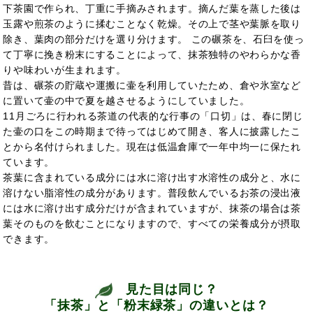
下茶園で作られ、丁重に手摘みされます。摘んだ葉を蒸した後は
玉露や煎茶のように揉むことなく乾燥。その上で茎や葉脈を取り
除き、葉肉の部分だけを選り分けます。 この碾茶を、石臼を使っ
て丁寧に挽き粉末にすることによって、抹茶独特のやわらかな香
りや味わいが生まれます。
昔は、碾茶の貯蔵や運搬に壷を利用していたため、倉や氷室など
に置いて壷の中で夏を越させるようにしていました。
11月ごろに行われる茶道の代表的な行事の「口切」は、春に閉じ
た壷の口をこの時期まで待ってはじめて開き、客人に披露したこ
とから名付けられました。現在は低温倉庫で一年中均一に保たれ
ています。
茶葉に含まれている成分には水に溶け出す水溶性の成分と、水に
溶けない脂溶性の成分があります。普段飲んでいるお茶の浸出液
には水に溶け出す成分だけが含まれていますが、抹茶の場合は茶
葉そのものを飲むことになりますので、すべての栄養成分が摂取
できます。
見た目は同じ？
「抹茶」と「粉末緑茶」の違いとは？