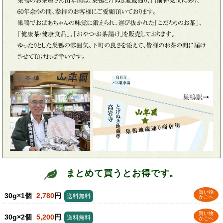
まとめて買うとお得です。
買い物
30g×1個
2,780
円
送料無料
かごへ
買い物
30g×2個
5,200
円
送料無料
かごへ