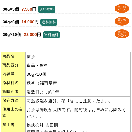
買い物
30g×3個
7,500
円
送料無料
かごへ
買い物
30g×6個
14,000
円
送料無料
かごへ
買い物
30g×10個
22,000
円
送料無料
かごへ
商品名
抹茶
商品区分
食品・飲料
内容量
30g×10個
原材料名
緑茶（福岡県産）
賞味期限
製造日より約1年
保存方法
高温多湿を避け、移り香にご注意ください。
使用上の注
お茶は鮮度が大切です。開封後はお早めにお飲みく
意
ださい。
加工者
株式会社 吉田園