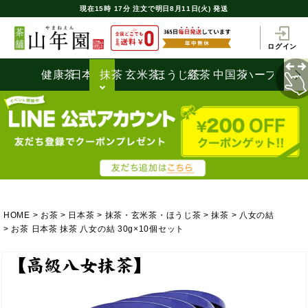
現在
15時
17分
注文で
明日8月11日(火) 発送
ログイン
健康茶
日本茶
抹茶
玄米茶
ほうじ茶
紅茶
中国茶
ハーブティ
HOME
お茶
日本茶
抹茶・玄米茶・ほうじ茶
抹茶
八女の結
お茶 日本茶 抹茶 八女の結 30g×10個セット