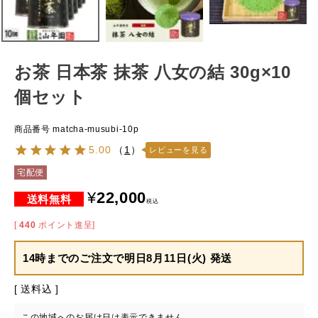
お茶 日本茶 抹茶 八女の結 30g×10
個セット
商品番号
matcha-musubi-10p
5.00
（
1
）
レビューを見る
宅配便
¥
22,000
税込
[
440
ポイント進呈]
14時までのご注文で
明日8月11日(火) 発送
送料込
この地域へのお届け日は表示できません