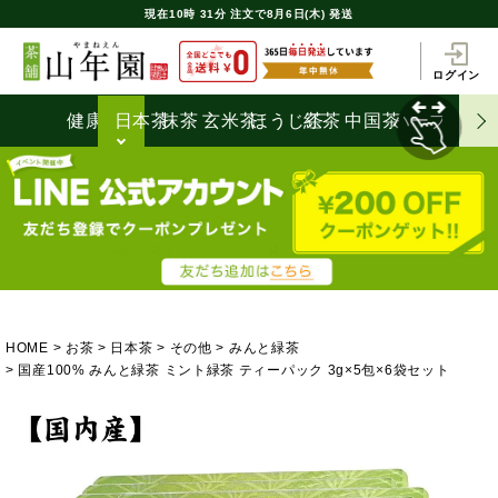
現在
10時
31分
注文で
8月6日(木) 発送
ログイン
健康茶
日本茶
抹茶
玄米茶
ほうじ茶
紅茶
中国茶
ハーブティ
HOME
お茶
日本茶
その他
みんと緑茶
国産100% みんと緑茶 ミント緑茶 ティーパック 3g×5包×6袋セット