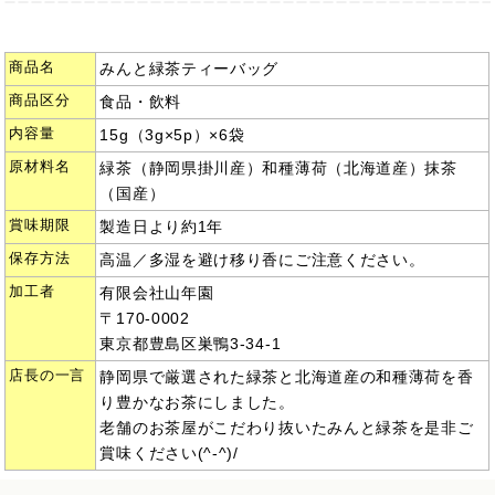
商品名
みんと緑茶ティーバッグ
商品区分
食品・飲料
内容量
15g（3g×5p）×6袋
原材料名
緑茶（静岡県掛川産）和種薄荷（北海道産）抹茶
（国産）
賞味期限
製造日より約1年
保存方法
高温／多湿を避け移り香にご注意ください。
加工者
有限会社山年園
〒170-0002
東京都豊島区巣鴨3-34-1
店長の一言
静岡県で厳選された緑茶と北海道産の和種薄荷を香
り豊かなお茶にしました。
老舗のお茶屋がこだわり抜いたみんと緑茶を是非ご
賞味ください(^-^)/