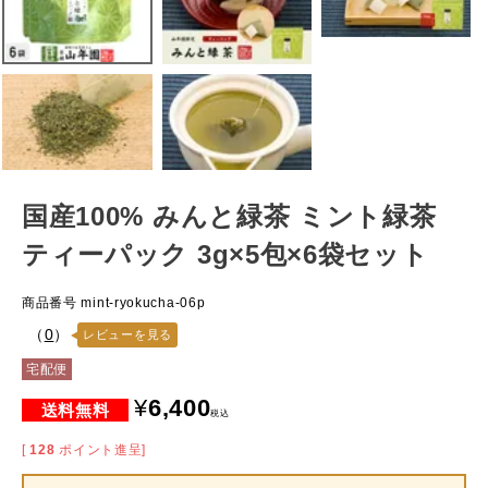
国産100% みんと緑茶 ミント緑茶
ティーパック 3g×5包×6袋セット
商品番号
mint-ryokucha-06p
（
0
）
レビューを見る
宅配便
¥
6,400
税込
[
128
ポイント進呈]