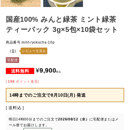
国産100% みんと緑茶 ミント緑茶
ティーパック 3g×5包×10袋セット
商品番号
mint-ryokucha-10p
（
0
）
レビューを見る
宅配便
¥
9,900
税込
[
198
ポイント進呈]
14時までのご注文で
8月10日(月) 発送
送料込
明日
14時00分
までのご注文で
2026/08/12（水）
に
宅配便またはメ
ール便
でお届けします。