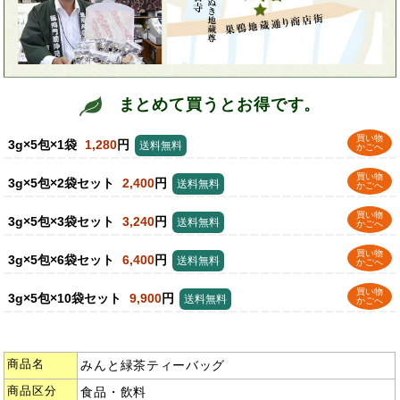
まとめて買うとお得です。
買い物
3g×5包×1袋
1,280
円
送料無料
かごへ
買い物
3g×5包×2袋セット
2,400
円
送料無料
かごへ
買い物
3g×5包×3袋セット
3,240
円
送料無料
かごへ
買い物
3g×5包×6袋セット
6,400
円
送料無料
かごへ
買い物
3g×5包×10袋セット
9,900
円
送料無料
かごへ
商品名
みんと緑茶ティーバッグ
商品区分
食品・飲料