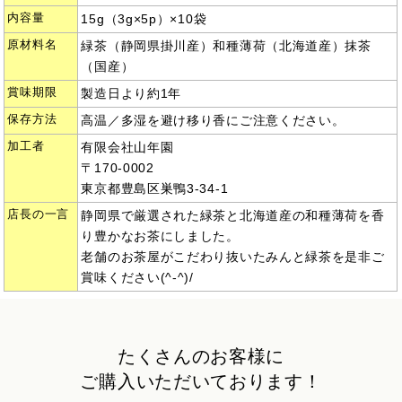
内容量
15g（3g×5p）×10袋
原材料名
緑茶（静岡県掛川産）和種薄荷（北海道産）抹茶
（国産）
賞味期限
製造日より約1年
保存方法
高温／多湿を避け移り香にご注意ください。
加工者
有限会社山年園
〒170-0002
東京都豊島区巣鴨3-34-1
店長の一言
静岡県で厳選された緑茶と北海道産の和種薄荷を香
り豊かなお茶にしました。
老舗のお茶屋がこだわり抜いたみんと緑茶を是非ご
賞味ください(^-^)/
たくさんのお客様に
ご購入いただいております！