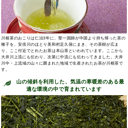
川根茶のおこりは仁治3年に、聖一国師が中国より持ち帰った茶の
種子を、安倍川のほとり美和村足久保にまき、その茶樹が広ま
り、ここ付近でとれたお茶は本山茶といわれています。ここから
大井川上流にも伝わり、次第に中流にも伝わってきました。大井
川中・上流域の山々に囲まれた地域で生産されたお茶が川根茶で
す。
山の傾斜を利用した、気温の寒暖差のある最
適な環境の中で育まれています