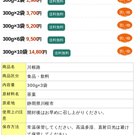
300g×1袋
1,980
円
送料無料
かごへ
300g×2袋
3,700
買い物
円
送料無料
かごへ
300g×3袋
5,200
買い物
円
送料無料
かごへ
300g×6袋
9,500
買い物
円
送料無料
かごへ
300g×10袋
14,800
買い物
円
送料無料
かごへ
商品名
川根路
商品区分
食品・飲料
内容量
300g×3袋
原材料名
茶葉
原産地
静岡県川根市
使用上の注
開封後はお早めに召し上がりください。
意
保存方法
常温保管してください。高温多湿、直射日光は避け
て保管してください。