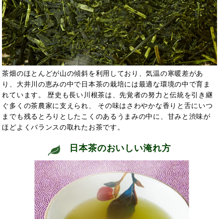
茶畑のほとんどが山の傾斜を利用しており、気温の寒暖差があ
り、大井川の恵みの中で日本茶の栽培には最適な環境の中で育ま
れています。 歴史も長い川根茶は、先覚者の努力と伝統を引き継
ぐ多くの茶農家に支えられ、 その味はさわやかな香りと舌にいつ
までも残るとろりとしたこくのあるうまみの中に、甘みと渋味が
ほどよくバランスの取れたお茶です。
日本茶のおいしい淹れ方