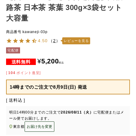
路茶 日本茶 茶葉 300g×3袋セット
大容量
商品番号
kawaneji-03p
4.50
（
2
）
レビューを見る
宅配便
¥
5,200
税込
[
104
ポイント進呈]
14時までのご注文で
8月9日(日) 発送
送料込
明日
14時00分
までのご注文で
2026/08/11（火）
に
宅配便またはメ
ール便
でお届けします。
東京都
お届け先を変更