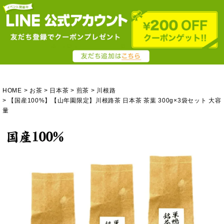
HOME
お茶
日本茶
煎茶
川根路
【国産100%】【山年園限定】川根路茶 日本茶 茶葉 300g×3袋セット 大容
量