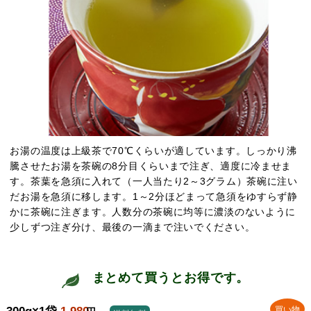
お湯の温度は上級茶で70℃くらいが適しています。しっかり沸
騰させたお湯を茶碗の8分目くらいまで注ぎ、適度に冷ませま
す。茶葉を急須に入れて（一人当たり2～3グラム）茶碗に注い
だお湯を急須に移します。1～2分ほどまって急須をゆすらず静
かに茶碗に注ぎます。人数分の茶碗に均等に濃淡のないように
少しずつ注ぎ分け、最後の一滴まで注いでください。
まとめて買うとお得です。
買い物