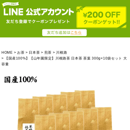
HOME
お茶
日本茶
煎茶
川根路
【国産100%】【山年園限定】川根路茶 日本茶 茶葉 300g×10袋セット 大
容量