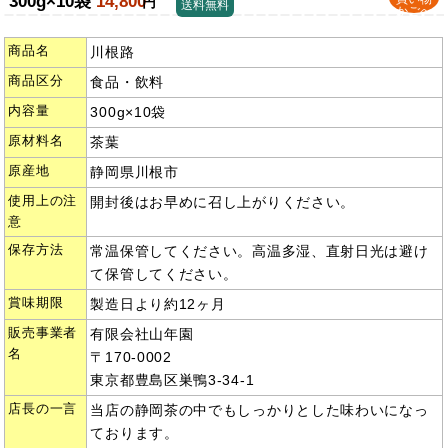
300g×10袋
14,800
円
送料無料
かごへ
商品名
川根路
商品区分
食品・飲料
内容量
300g×10袋
原材料名
茶葉
原産地
静岡県川根市
使用上の注
開封後はお早めに召し上がりください。
意
保存方法
常温保管してください。高温多湿、直射日光は避け
て保管してください。
賞味期限
製造日より約12ヶ月
販売事業者
有限会社山年園
名
〒170-0002
東京都豊島区巣鴨3-34-1
店長の一言
当店の静岡茶の中でもしっかりとした味わいになっ
ております。