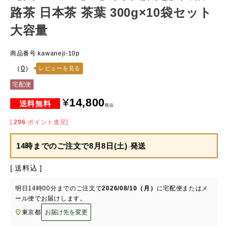
路茶 日本茶 茶葉 300g×10袋セット
大容量
商品番号
kawaneji-10p
（
0
）
レビューを見る
宅配便
¥
14,800
税込
[
296
ポイント進呈]
14時までのご注文で
8月8日(土) 発送
送料込
明日
14時00分
までのご注文で
2026/08/10（月）
に
宅配便またはメ
ール便
でお届けします。
東京都
お届け先を変更