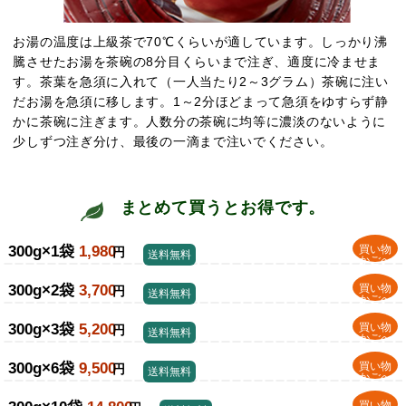
お湯の温度は上級茶で70℃くらいが適しています。しっかり沸
騰させたお湯を茶碗の8分目くらいまで注ぎ、適度に冷ませま
す。茶葉を急須に入れて（一人当たり2～3グラム）茶碗に注い
だお湯を急須に移します。1～2分ほどまって急須をゆすらず静
かに茶碗に注ぎます。人数分の茶碗に均等に濃淡のないように
少しずつ注ぎ分け、最後の一滴まで注いでください。
まとめて買うとお得です。
300g×1袋
1,980
買い物
円
送料無料
かごへ
300g×2袋
3,700
買い物
円
送料無料
かごへ
300g×3袋
5,200
買い物
円
送料無料
かごへ
300g×6袋
9,500
買い物
円
送料無料
かごへ
買い物