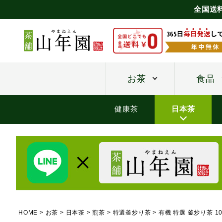
全国送
お茶
食品
健康茶
日本茶
HOME
お茶
日本茶
煎茶
特選釜炒り茶
有機 特選 釜炒り茶 1