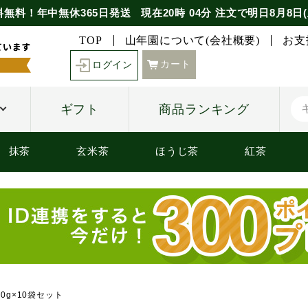
料無料！年中無休365日発送
現在
20時
04分
注文で
明日8月8日(
TOP
山年園について(会社概要)
お支
カート
ログイン
ギフト
商品ランキング
抹茶
玄米茶
ほうじ茶
紅茶
00g×10袋セット