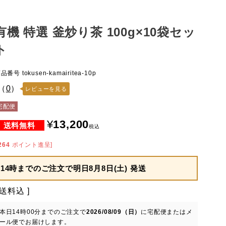
有機 特選 釜炒り茶 100g×10袋セッ
ト
商品番号
tokusen-kamairitea-10p
（
0
）
レビューを見る
宅配便
¥
13,200
税込
264
ポイント進呈]
14時までのご注文で
明日8月8日(土) 発送
送料込
本日
14時00分
までのご注文で
2026/08/09（日）
に
宅配便またはメ
ール便
でお届けします。