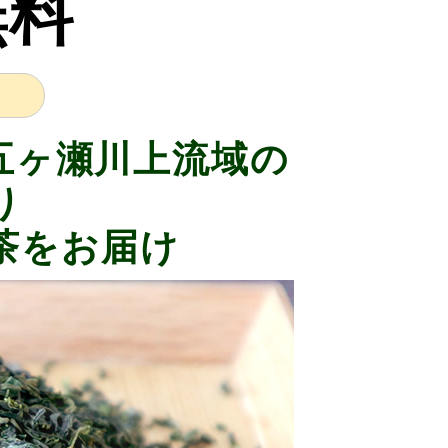
無料
五ヶ瀬川上流域の
り
茶をお届け