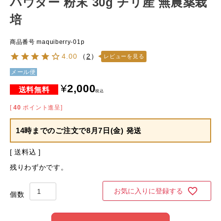
パウダー 粉末 30g チリ産 無農薬栽
培
商品番号
maquiberry-01p
4.00
（
2
）
レビューを見る
メール便
¥
2,000
税込
[
40
ポイント進呈]
14時までのご注文で
8月7日(金) 発送
送料込
残りわずかです。
お気に入りに登録する