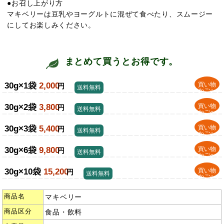
●お召し上がり方
マキベリーは豆乳やヨーグルトに混ぜて食べたり、スムージー
にしてお楽しみください。
まとめて買うとお得です。
30g×1袋
2,000
買い物
円
送料無料
かごへ
30g×2袋
3,800
買い物
円
送料無料
かごへ
30g×3袋
5,400
買い物
円
送料無料
かごへ
30g×6袋
9,800
買い物
円
送料無料
かごへ
30g×10袋
15,200
買い物
円
送料無料
かごへ
商品名
マキベリー
商品区分
食品・飲料