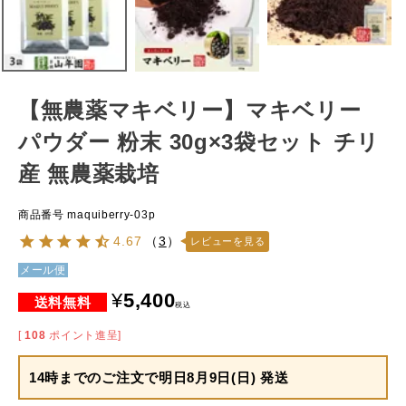
【無農薬マキベリー】マキベリー
パウダー 粉末 30g×3袋セット チリ
産 無農薬栽培
商品番号
maquiberry-03p
4.67
（
3
）
レビューを見る
メール便
¥
5,400
税込
[
108
ポイント進呈]
14時までのご注文で
明日8月9日(日) 発送