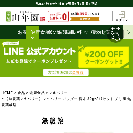
現在
14時
50分
注文で
明日8月9日(日) 発送
ログイン
お茶うけ
健康食品
ご飯のお供
海苔
調味料
チップス
漬物
惣菜
ジャム
HOME
食品
健康食品
マキベリー
【無農薬マキベリー】マキベリー パウダー 粉末 30g×3袋セット チリ産 無
農薬栽培