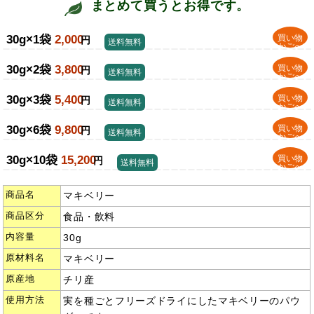
まとめて買うとお得です。
30g×1袋
2,000
買い物
円
送料無料
かごへ
30g×2袋
3,800
買い物
円
送料無料
かごへ
30g×3袋
5,400
買い物
円
送料無料
かごへ
30g×6袋
9,800
買い物
円
送料無料
かごへ
30g×10袋
15,200
買い物
円
送料無料
かごへ
商品名
マキベリー
商品区分
食品・飲料
内容量
30g
原材料名
マキベリー
原産地
チリ産
使用方法
実を種ごとフリーズドライにしたマキベリーのパウ