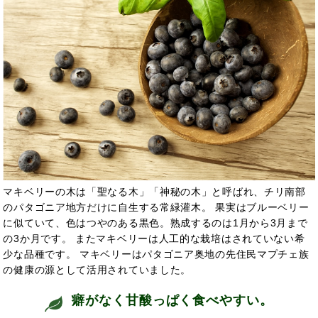
マキベリーの木は「聖なる木」「神秘の木」と呼ばれ、チリ南部
のパタゴニア地方だけに自生する常緑灌木。 果実はブルーベリー
に似ていて、色はつやのある黒色。熟成するのは1月から3月まで
の3か月です。 またマキベリーは人工的な栽培はされていない希
少な品種です。 マキベリーはパタゴニア奥地の先住民マプチェ族
の健康の源として活用されていました。
癖がなく甘酸っぱく食べやすい。