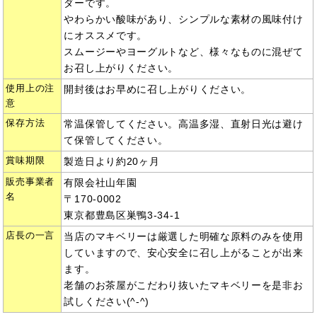
ダーです。
やわらかい酸味があり、シンプルな素材の風味付け
にオススメです。
スムージーやヨーグルトなど、様々なものに混ぜて
お召し上がりください。
使用上の注
開封後はお早めに召し上がりください。
意
保存方法
常温保管してください。高温多湿、直射日光は避け
て保管してください。
賞味期限
製造日より約20ヶ月
販売事業者
有限会社山年園
名
〒170-0002
東京都豊島区巣鴨3-34-1
店長の一言
当店のマキベリーは厳選した明確な原料のみを使用
していますので、安心安全に召し上がることが出来
ます。
老舗のお茶屋がこだわり抜いたマキベリーを是非お
試しください(^-^)