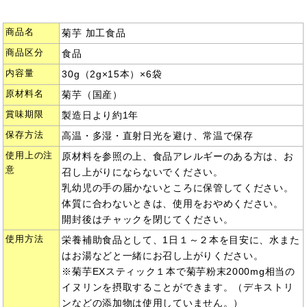
商品名
菊芋 加工食品
商品区分
食品
内容量
30g（2g×15本）×6袋
原材料名
菊芋（国産）
賞味期限
製造日より約1年
保存方法
高温・多湿・直射日光を避け、常温で保存
使用上の注
原材料を参照の上、食品アレルギーのある方は、お
意
召し上がりにならないでください。
乳幼児の手の届かないところに保管してください。
体質に合わないときは、使用をおやめください。
開封後はチャックを閉じてください。
使用方法
栄養補助食品として、1日１～２本を目安に、水また
はお湯などと一緒にお召し上がりください。
※菊芋EXスティック１本で菊芋粉末2000mg相当の
イヌリンを摂取することができます。（デキストリ
ンなどの添加物は使用していません。）