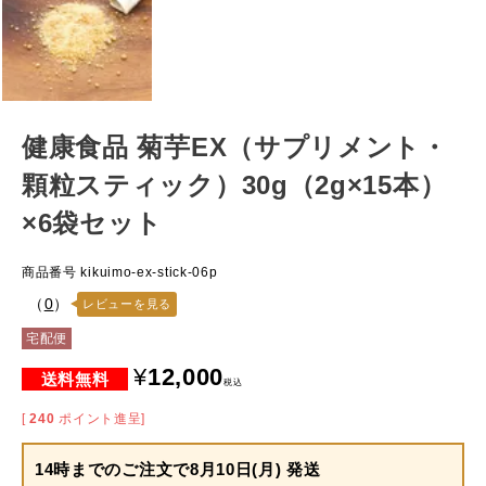
健康食品 菊芋EX（サプリメント・
顆粒スティック）30g（2g×15本）
×6袋セット
商品番号
kikuimo-ex-stick-06p
（
0
）
レビューを見る
宅配便
¥
12,000
税込
[
240
ポイント進呈]
14時までのご注文で
8月10日(月) 発送