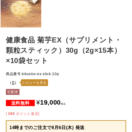
健康食品 菊芋EX（サプリメント・
顆粒スティック）30g（2g×15本）
×10袋セット
商品番号
kikuimo-ex-stick-10p
（
0
）
レビューを見る
宅配便
¥
19,000
税込
[
380
ポイント進呈]
14時までのご注文で
8月6日(木) 発送