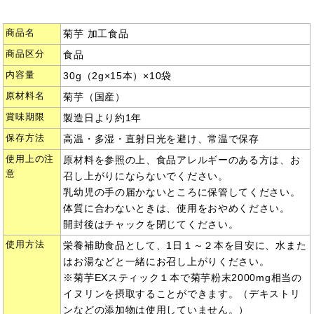
商品名
菊芋 加工食品
商品区分
食品
内容量
30g（2g×15本）×10袋
原材料名
菊芋（国産）
賞味期限
製造日より約1年
保存方法
高温・多湿・直射日光を避け、常温で保存
使用上の注
原材料を参照の上、食品アレルギーのある方は、お
意
召し上がりにならないでください。
乳幼児の手の届かないところに保管してください。
体質に合わないときは、使用をおやめください。
開封後はチャックを閉じてください。
使用方法
栄養補助食品として、1日１～２本を目安に、水また
はお湯などと一緒にお召し上がりください。
※菊芋EXスティック１本で菊芋粉末2000mg相当の
イヌリンを摂取することができます。（デキストリ
ンなどの添加物は使用していません。）