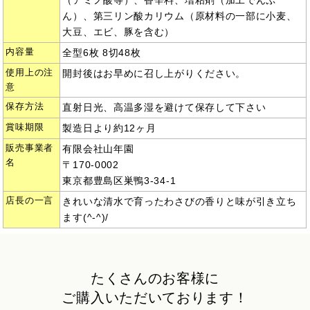
ん）、第三リン酸カリウム（原材料の一部に小麦、
大豆、エビ、豚を含む）
内容量
全型6枚 8切48枚
使用上の注
開封後はお早めに召し上がりください。
意
保存方法
直射日光、高温多湿を避けて保存して下さい
賞味期限
製造日より約12ヶ月
販売事業者
有限会社山年園
名
〒170-0002
東京都豊島区巣鴨3-34-1
店長の一言
きれいな清水で育ったわさびの香りと味が引き立ち
ます(^-^)/
たくさんのお客様に
ご購入いただいております！