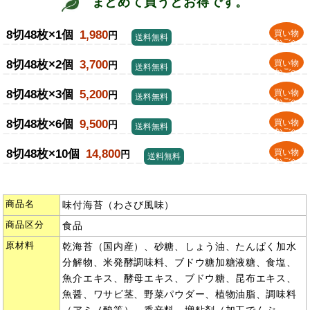
まとめて買うとお得です。
8切48枚×1個
1,980
買い物
円
送料無料
かごへ
8切48枚×2個
3,700
買い物
円
送料無料
かごへ
8切48枚×3個
5,200
買い物
円
送料無料
かごへ
8切48枚×6個
9,500
買い物
円
送料無料
かごへ
8切48枚×10個
14,800
買い物
円
送料無料
かごへ
商品名
味付海苔（わさび風味）
商品区分
食品
原材料
乾海苔（国内産）、砂糖、しょう油、たんぱく加水
分解物、米発酵調味料、ブドウ糖加糖液糖、食塩、
魚介エキス、酵母エキス、ブドウ糖、昆布エキス、
魚醤、ワサビ茎、野菜パウダー、植物油脂、調味料
（アミノ酸等）、香辛料、増粘剤（加工でんぷ