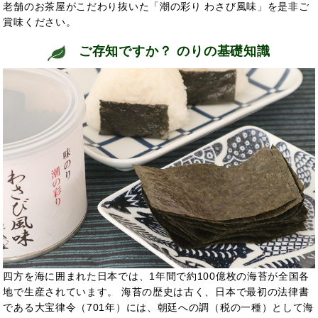
老舗のお茶屋がこだわり抜いた「潮の彩り わさび風味」を是非ご
賞味ください。
ご存知ですか？ のりの基礎知識
四方を海に囲まれた日本では、1年間で約100億枚の海苔が全国各
地で生産されています。 海苔の歴史は古く、日本で最初の法律書
である大宝律令（701年）には、朝廷への調（税の一種）として海