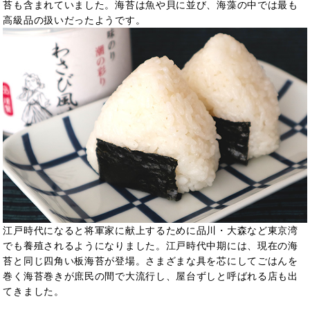
苔も含まれていました。海苔は魚や貝に並び、海藻の中では最も
高級品の扱いだったようです。
江戸時代になると将軍家に献上するために品川・大森など東京湾
でも養殖されるようになりました。江戸時代中期には、現在の海
苔と同じ四角い板海苔が登場。さまざまな具を芯にしてごはんを
巻く海苔巻きが庶民の間で大流行し、屋台ずしと呼ばれる店も出
てきました。