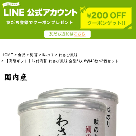
HOME
食品
海苔
味のり
わさび風味
【高級ギフト】味付海苔 わさび風味 全型6枚 8切48枚×2個セット