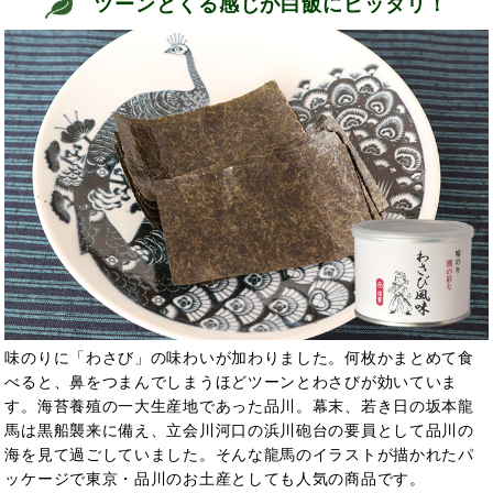
ツーンとくる感じが白飯にピッタリ！
味のりに「わさび」の味わいが加わりました。何枚かまとめて食
べると、鼻をつまんでしまうほどツーンとわさびが効いていま
す。海苔養殖の一大生産地であった品川。幕末、若き日の坂本龍
馬は黒船襲来に備え、立会川河口の浜川砲台の要員として品川の
海を見て過ごしていました。そんな龍馬のイラストが描かれたパ
ッケージで東京・品川のお土産としても人気の商品です。