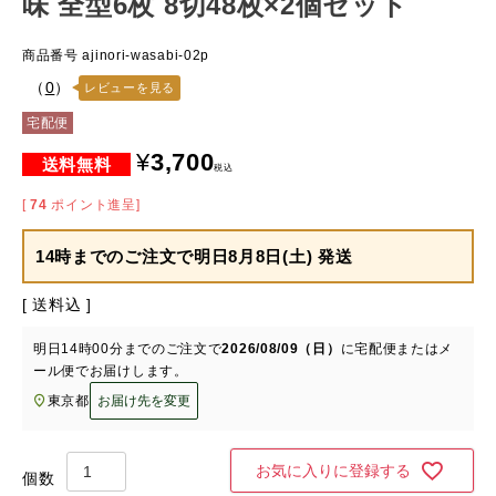
味 全型6枚 8切48枚×2個セット
商品番号
ajinori-wasabi-02p
（
0
）
レビューを見る
宅配便
¥
3,700
税込
[
74
ポイント進呈]
14時までのご注文で
明日8月8日(土) 発送
送料込
明日
14時00分
までのご注文で
2026/08/09（日）
に
宅配便またはメ
ール便
でお届けします。
東京都
お届け先を変更
お気に入りに登録する