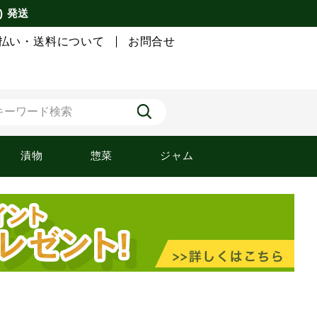
) 発送
払い・送料について
お問合せ
漬物
惣菜
ジャム