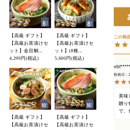
【高級 ギフト】
【高級 ギフト】
【高級お茶漬けセ
【高級お茶漬けセ
ット】金目鯛...
ット】(8種...
4,299円
(税込)
5,600円
(税込)
vbt****
投稿日
美味
贈り
で、
【高級 ギフト】
【高級 ギフト】
【高級お茶漬けセ
【高級お茶漬けセ