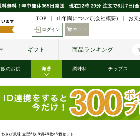
送料無料！年中無休365日発送
現在
12時
29分
注文で
8月7日(金
TOP
山年園について(会社概要)
お支
カート
ログイン
ギフト
商品ランキング
ご飯のお供
海苔
調味料
チップス
わさび風味 全型6枚 8切48枚×6個セット