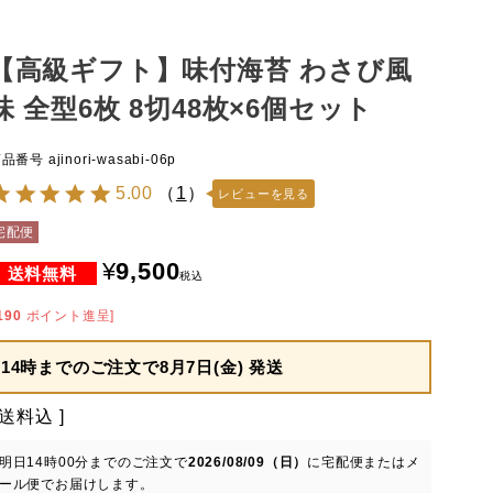
【高級ギフト】味付海苔 わさび風
味 全型6枚 8切48枚×6個セット
商品番号
ajinori-wasabi-06p
5.00
（
1
）
レビューを見る
宅配便
¥
9,500
税込
190
ポイント進呈]
14時までのご注文で
8月7日(金) 発送
送料込
明日
14時00分
までのご注文で
2026/08/09（日）
に
宅配便またはメ
ール便
でお届けします。