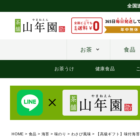
全国
お茶
食品
お茶うけ
健康食品
HOME
食品
海苔
味のり
わさび風味
【高級ギフト】味付海苔 